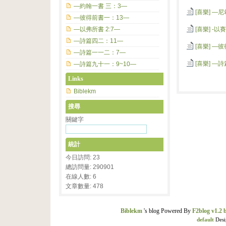
—約翰一書 三：3—
[喜樂]
—尼
—彼得前書一：13—
—以弗所書 2:7—
[喜樂]
-以
—詩篇四二：11—
[喜樂]
—彼
—詩篇一一二：7—
[喜樂]
—詩
—詩篇九十一：9~10—
Links
Biblekm
搜尋
關鍵字
統計
今日訪問: 23
總訪問量: 290901
在線人數: 6
文章數量: 478
Biblekm
's blog Powered By
F2blog v1.2 
default
Desi