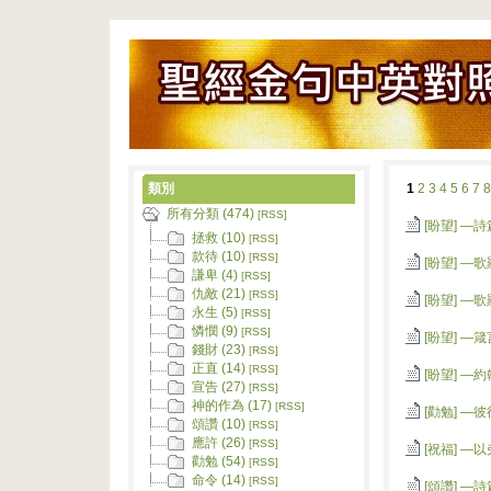
類別
1
2
3
4
5
6
7
8
所有分類 (474)
[RSS]
[盼望]
—詩
拯救 (10)
[RSS]
款待 (10)
[RSS]
[盼望]
—歌
謙卑 (4)
[RSS]
仇敵 (21)
[RSS]
[盼望]
—歌
永生 (5)
[RSS]
憐憫 (9)
[RSS]
[盼望]
—箴
錢財 (23)
[RSS]
正直 (14)
[RSS]
[盼望]
—約
宣告 (27)
[RSS]
神的作為 (17)
[RSS]
[勸勉]
—彼
頌讚 (10)
[RSS]
應許 (26)
[RSS]
[祝福]
—以弗
勸勉 (54)
[RSS]
命令 (14)
[RSS]
[頌讚]
—詩