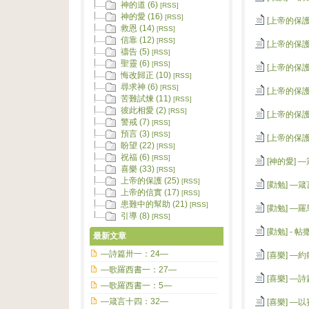
神的道 (6)
[RSS]
神的愛 (16)
[RSS]
[上帝的保護
救恩 (14)
[RSS]
信靠 (12)
[RSS]
[上帝的保護
禱告 (5)
[RSS]
聖靈 (6)
[RSS]
[上帝的保護
悔改歸正 (10)
[RSS]
尋求神 (6)
[RSS]
[上帝的保護
苦難試煉 (11)
[RSS]
彼此相愛 (2)
[RSS]
[上帝的保護
警戒 (7)
[RSS]
預言 (3)
[RSS]
[上帝的保護
盼望 (22)
[RSS]
祝福 (6)
[RSS]
[神的愛]
—
喜樂 (33)
[RSS]
上帝的保護 (25)
[RSS]
[勸勉]
—箴
上帝的信實 (17)
[RSS]
患難中的幫助 (21)
[RSS]
[勸勉]
—羅
引導 (8)
[RSS]
[勸勉]
- 帖
最新文章
—詩篇卅一：24—
[喜樂]
—約
—歌羅西書一：27—
[喜樂]
—詩
—歌羅西書一：5—
—箴言十四：32—
[喜樂]
—以