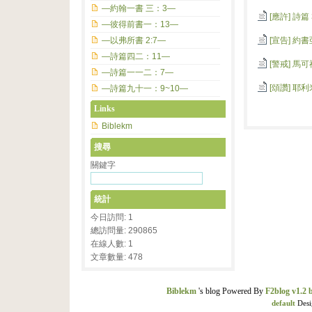
—約翰一書 三：3—
[應許]
詩篇 3
—彼得前書一：13—
—以弗所書 2:7—
[宣告]
約書亞
—詩篇四二：11—
[警戒]
馬可福
—詩篇一一二：7—
[頌讚]
耶利米
—詩篇九十一：9~10—
Links
Biblekm
搜尋
關鍵字
統計
今日訪問: 1
總訪問量: 290865
在線人數: 1
文章數量: 478
Biblekm
's blog Powered By
F2blog v1.2 
default
Desi