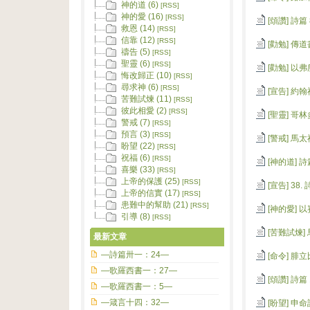
神的道 (6)
[RSS]
神的愛 (16)
[RSS]
[頌讚]
詩篇 8
救恩 (14)
[RSS]
信靠 (12)
[RSS]
[勸勉]
傳道書
禱告 (5)
[RSS]
聖靈 (6)
[RSS]
[勸勉]
以弗所
悔改歸正 (10)
[RSS]
尋求神 (6)
[RSS]
[宣告]
約翰福
苦難試煉 (11)
[RSS]
彼此相愛 (2)
[RSS]
[聖靈]
哥林多
警戒 (7)
[RSS]
預言 (3)
[RSS]
[警戒]
馬太福
盼望 (22)
[RSS]
祝福 (6)
[RSS]
[神的道]
詩篇
喜樂 (33)
[RSS]
上帝的保護 (25)
[RSS]
[宣告]
38. 
上帝的信實 (17)
[RSS]
患難中的幫助 (21)
[RSS]
[神的愛]
以
引導 (8)
[RSS]
[苦難試煉]
最新文章
—詩篇卅一：24—
[命令]
腓立比
—歌羅西書一：27—
[頌讚]
詩篇 1
—歌羅西書一：5—
—箴言十四：32—
[盼望]
申命記