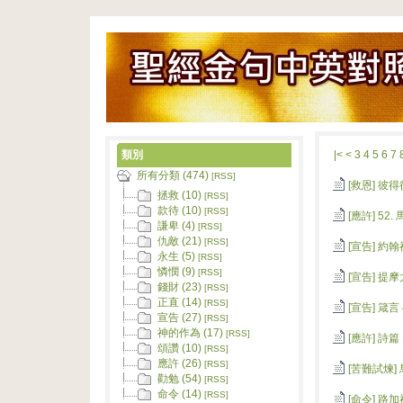
類別
|<
<
3
4
5
6
7
所有分類 (474)
[RSS]
[救恩]
彼得後
拯救 (10)
[RSS]
款待 (10)
[RSS]
[應許]
52.
謙卑 (4)
[RSS]
仇敵 (21)
[RSS]
[宣告]
約翰福
永生 (5)
[RSS]
憐憫 (9)
[RSS]
[宣告]
提摩太
錢財 (23)
[RSS]
正直 (14)
[RSS]
[宣告]
箴言 
宣告 (27)
[RSS]
神的作為 (17)
[RSS]
[應許]
詩篇 
頌讚 (10)
[RSS]
應許 (26)
[RSS]
[苦難試煉]
勸勉 (54)
[RSS]
命令 (14)
[RSS]
[命令]
路加福