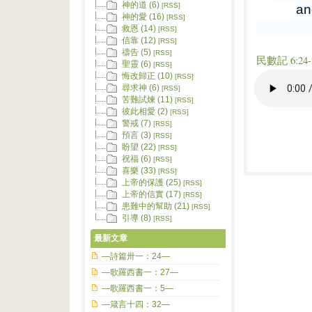
神的道 (6)
[RSS]
an
神的愛 (16)
[RSS]
救恩 (14)
[RSS]
信靠 (12)
[RSS]
禱告 (5)
[RSS]
民數記 6:24-
聖靈 (6)
[RSS]
悔改歸正 (10)
[RSS]
尋求神 (6)
[RSS]
苦難試煉 (11)
[RSS]
彼此相愛 (2)
[RSS]
警戒 (7)
[RSS]
預言 (3)
[RSS]
盼望 (22)
[RSS]
祝福 (6)
[RSS]
喜樂 (33)
[RSS]
上帝的保護 (25)
[RSS]
上帝的信實 (17)
[RSS]
患難中的幫助 (21)
[RSS]
引導 (8)
[RSS]
最新文章
—詩篇卅一：24—
—歌羅西書一：27—
—歌羅西書一：5—
—箴言十四：32—