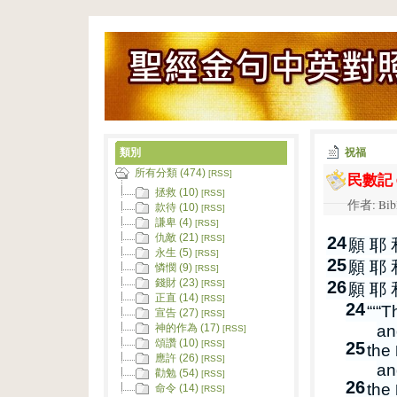
類別
祝福
所有分類 (474)
民數記 6
[RSS]
拯救 (10)
[RSS]
作者: Bib
款待 (10)
[RSS]
謙卑 (4)
[RSS]
仇敵 (21)
24
[RSS]
願 耶 
永生 (5)
[RSS]
25
願 耶 
憐憫 (9)
[RSS]
錢財 (23)
26
[RSS]
願 耶 
正直 (14)
[RSS]
24
“‘“T
宣告 (27)
[RSS]
an
神的作為 (17)
[RSS]
頌讚 (10)
25
[RSS]
the
應許 (26)
[RSS]
an
勸勉 (54)
[RSS]
26
the
命令 (14)
[RSS]