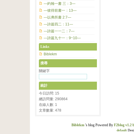
—約翰一書 三：3—
—彼得前書一：13—
—以弗所書 2:7—
—詩篇四二：11—
—詩篇一一二：7—
—詩篇九十一：9~10—
Links
Biblekm
搜尋
關鍵字
統計
今日訪問: 15
總訪問量: 290864
在線人數: 1
文章數量: 478
Biblekm
's blog Powered By
F2blog v1.2 
default
Desi