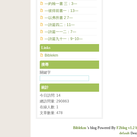
—約翰一書 三：3—
—彼得前書一：13—
—以弗所書 2:7—
—詩篇四二：11—
—詩篇一一二：7—
—詩篇九十一：9~10—
Links
Biblekm
搜尋
關鍵字
統計
今日訪問: 14
總訪問量: 290863
在線人數: 1
文章數量: 478
Biblekm
's blog Powered By
F2blog v1.2 
default
Desi