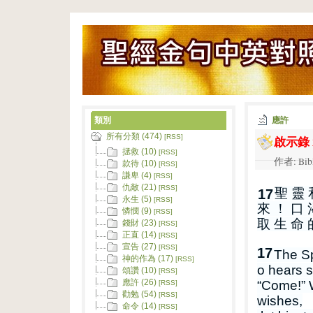
類別
應許
所有分類 (474)
啟示錄 2
[RSS]
拯救 (10)
[RSS]
作者: Bib
款待 (10)
[RSS]
謙卑 (4)
[RSS]
仇敵 (21)
[RSS]
聖 靈 
17
永生 (5)
[RSS]
來 ！ 口 
憐憫 (9)
[RSS]
取 生 命 
錢財 (23)
[RSS]
正直 (14)
[RSS]
宣告 (27)
[RSS]
17
The Sp
神的作為 (17)
[RSS]
o hears s
頌讚 (10)
[RSS]
應許 (26)
“Come!” W
[RSS]
勸勉 (54)
[RSS]
wishes,
命令 (14)
[RSS]