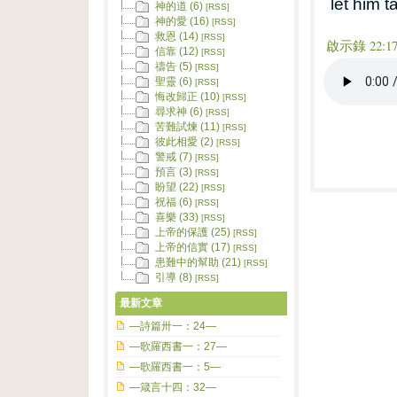
let him ta
神的道 (6)
[RSS]
神的愛 (16)
[RSS]
救恩 (14)
[RSS]
啟示錄 22:1
信靠 (12)
[RSS]
禱告 (5)
[RSS]
聖靈 (6)
[RSS]
悔改歸正 (10)
[RSS]
尋求神 (6)
[RSS]
苦難試煉 (11)
[RSS]
彼此相愛 (2)
[RSS]
警戒 (7)
[RSS]
預言 (3)
[RSS]
盼望 (22)
[RSS]
祝福 (6)
[RSS]
喜樂 (33)
[RSS]
上帝的保護 (25)
[RSS]
上帝的信實 (17)
[RSS]
患難中的幫助 (21)
[RSS]
引導 (8)
[RSS]
最新文章
—詩篇卅一：24—
—歌羅西書一：27—
—歌羅西書一：5—
—箴言十四：32—