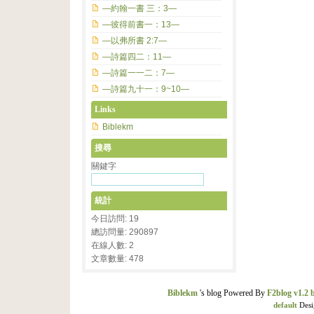
—約翰一書 三：3—
—彼得前書一：13—
—以弗所書 2:7—
—詩篇四二：11—
—詩篇一一二：7—
—詩篇九十一：9~10—
Links
Biblekm
搜尋
關鍵字
統計
今日訪問: 19
總訪問量: 290897
在線人數: 2
文章數量: 478
Biblekm
's blog Powered By
F2blog v1.2 
default
Desi