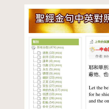
類別
上帝的保
所有分類 (474)
—申命
[RSS]
拯救 (10)
[RSS]
作者: Bib
款待 (10)
[RSS]
謙卑 (4)
[RSS]
仇敵 (21)
耶和華所
[RSS]
永生 (5)
[RSS]
蔽他、也
憐憫 (9)
[RSS]
錢財 (23)
[RSS]
正直 (14)
[RSS]
Let the be
宣告 (27)
[RSS]
神的作為 (17)
[RSS]
for he shi
頌讚 (10)
[RSS]
應許 (26)
[RSS]
and the o
勸勉 (54)
[RSS]
命令 (14)
[RSS]