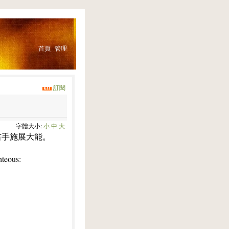
首頁
管理
訂閱
字體大小:
小
中
大
右手施展大能。
ghteous: