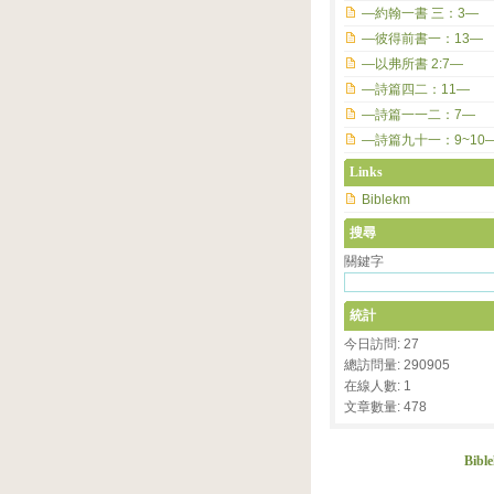
—約翰一書 三：3—
—彼得前書一：13—
—以弗所書 2:7—
—詩篇四二：11—
—詩篇一一二：7—
—詩篇九十一：9~10
Links
Biblekm
搜尋
關鍵字
統計
今日訪問: 27
總訪問量: 290905
在線人數: 1
文章數量: 478
Bibl