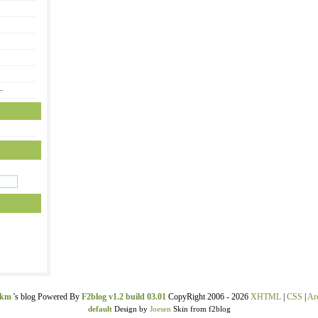
—
ekm
's blog Powered By
F2blog v1.2 build 03.01
CopyRight 2006 - 2026
XHTML
|
CSS
|
Ar
default
Design by
Joesen
Skin from f2blog