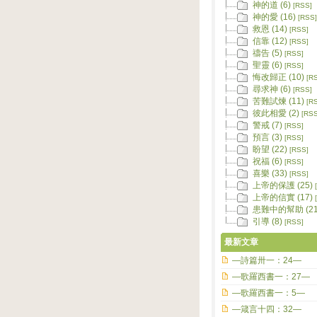
神的道 (6)
[RSS]
神的愛 (16)
[RSS]
救恩 (14)
[RSS]
信靠 (12)
[RSS]
禱告 (5)
[RSS]
聖靈 (6)
[RSS]
悔改歸正 (10)
[R
尋求神 (6)
[RSS]
苦難試煉 (11)
[R
彼此相愛 (2)
[RSS
警戒 (7)
[RSS]
預言 (3)
[RSS]
盼望 (22)
[RSS]
祝福 (6)
[RSS]
喜樂 (33)
[RSS]
上帝的保護 (25)
上帝的信實 (17)
患難中的幫助 (21
引導 (8)
[RSS]
最新文章
—詩篇卅一：24—
—歌羅西書一：27—
—歌羅西書一：5—
—箴言十四：32—