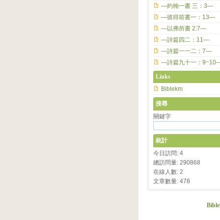
—約翰一書 三：3—
—彼得前書一：13—
—以弗所書 2:7—
—詩篇四二：11—
—詩篇一一二：7—
—詩篇九十一：9~10
Links
Biblekm
搜尋
關鍵字
統計
今日訪問: 4
總訪問量: 290868
在線人數: 2
文章數量: 478
Bibl