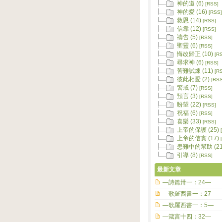
神的道 (6)
[RSS]
神的愛 (16)
[RSS]
救恩 (14)
[RSS]
信靠 (12)
[RSS]
禱告 (5)
[RSS]
聖靈 (6)
[RSS]
悔改歸正 (10)
[R
尋求神 (6)
[RSS]
苦難試煉 (11)
[R
彼此相愛 (2)
[RSS
警戒 (7)
[RSS]
預言 (3)
[RSS]
盼望 (22)
[RSS]
祝福 (6)
[RSS]
喜樂 (33)
[RSS]
上帝的保護 (25)
上帝的信實 (17)
患難中的幫助 (21
引導 (8)
[RSS]
最新文章
—詩篇卅一：24—
—歌羅西書一：27—
—歌羅西書一：5—
—箴言十四：32—