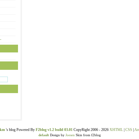
—
ekm
's blog Powered By
F2blog v1.2 build 03.01
CopyRight 2006 - 2026
XHTML
|
CSS
|
Ar
default
Design by
Joesen
Skin from f2blog