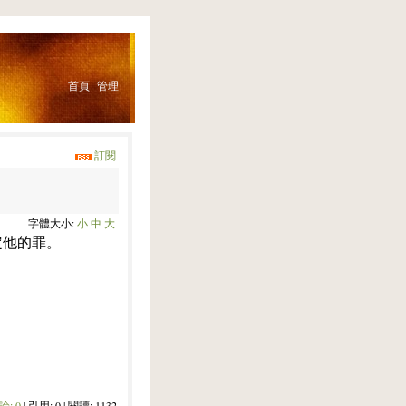
首頁
管理
訂閱
字體大小:
小
中
大
定他的罪。
論:
0
| 引用: 0 | 閱讀: 1132