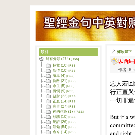
類別
悔改歸正
所有分類 (474)
以西結書 
[RSS]
拯救 (10)
[RSS]
作者: Bib
款待 (10)
[RSS]
謙卑 (4)
[RSS]
仇敵 (21)
惡人若回
[RSS]
永生 (5)
[RSS]
行正直與
憐憫 (9)
[RSS]
錢財 (23)
[RSS]
一切罪過
正直 (14)
[RSS]
宣告 (27)
[RSS]
神的作為 (17)
[RSS]
But if a w
頌讚 (10)
[RSS]
應許 (26)
[RSS]
committed
勸勉 (54)
[RSS]
and right, 
命令 (14)
[RSS]