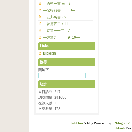
—約翰一書 三：3—
—彼得前書一：13—
—以弗所書 2:7—
—詩篇四二：11—
—詩篇一一二：7—
—詩篇九十一：9~10—
Links
Biblekm
搜尋
關鍵字
統計
今日訪問: 217
總訪問量: 291095
在線人數: 1
文章數量: 478
Biblekm
's blog Powered By
F2blog v1.2 
default
Desi