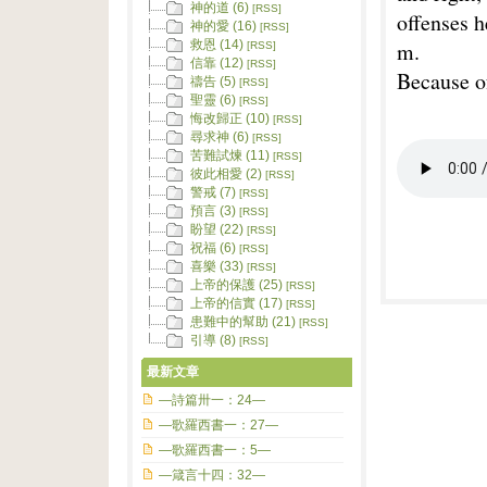
神的道 (6)
[RSS]
offenses 
神的愛 (16)
[RSS]
m.
救恩 (14)
[RSS]
信靠 (12)
[RSS]
Because of
禱告 (5)
[RSS]
聖靈 (6)
[RSS]
悔改歸正 (10)
[RSS]
尋求神 (6)
[RSS]
苦難試煉 (11)
[RSS]
彼此相愛 (2)
[RSS]
警戒 (7)
[RSS]
預言 (3)
[RSS]
盼望 (22)
[RSS]
祝福 (6)
[RSS]
喜樂 (33)
[RSS]
上帝的保護 (25)
[RSS]
上帝的信實 (17)
[RSS]
患難中的幫助 (21)
[RSS]
引導 (8)
[RSS]
最新文章
—詩篇卅一：24—
—歌羅西書一：27—
—歌羅西書一：5—
—箴言十四：32—