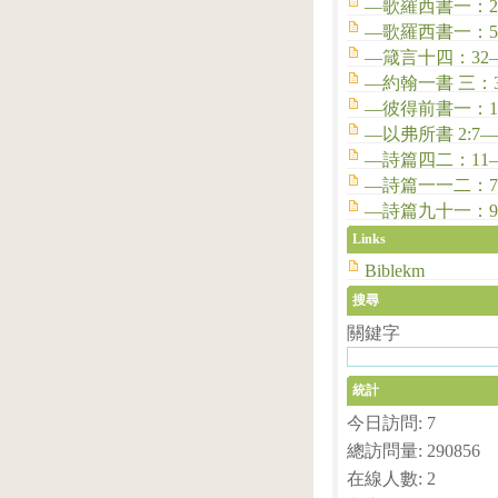
—歌羅西書一：2
—歌羅西書一：
—箴言十四：32
—約翰一書 三：
—彼得前書一：1
—以弗所書 2:7—
—詩篇四二：11
—詩篇一一二：
—詩篇九十一：9
Links
Biblekm
搜尋
關鍵字
統計
今日訪問: 7
總訪問量: 290856
在線人數: 2