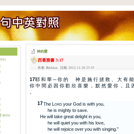
神的愛
西番雅書 3:17
RSS]
]
作者: Biblekm 日期: 2012-11-28 23:35
]
17
耶
和
華
─
你
的
神
是
施
行
拯
救
、
大
有
能
]
你
中
間
必
因
你
歡
欣
喜
樂
，
默
然
愛
你
，
且
。
]
17
The
Lord
your God is with you,
]
he is mighty to save.
]
)
[RSS]
He will take great delight in you,
]
he will quiet you with his love,
]
he will rejoice over you with singing.”
]