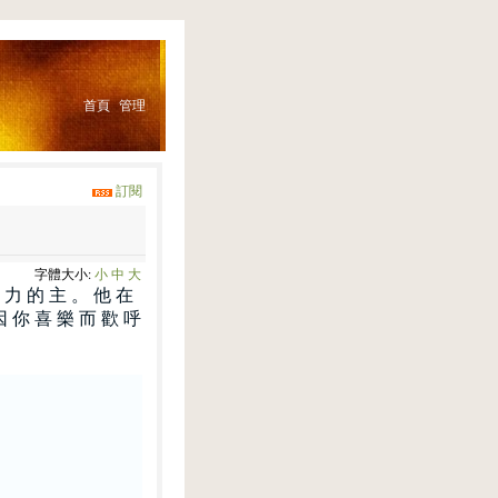
首頁
管理
訂閱
字體大小:
小
中
大
力
的
主
。
他
在
因
你
喜
樂
而
歡
呼