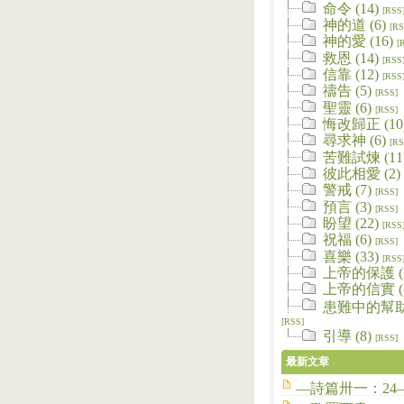
命令 (14)
[RSS
神的道 (6)
[RS
神的愛 (16)
[
救恩 (14)
[RSS
信靠 (12)
[RSS
禱告 (5)
[RSS]
聖靈 (6)
[RSS]
悔改歸正 (10
尋求神 (6)
[RS
苦難試煉 (11
彼此相愛 (2)
警戒 (7)
[RSS]
預言 (3)
[RSS]
盼望 (22)
[RSS
祝福 (6)
[RSS]
喜樂 (33)
[RSS
上帝的保護 (2
上帝的信實 (1
患難中的幫助 
[RSS]
引導 (8)
[RSS]
最新文章
—詩篇卅一：24