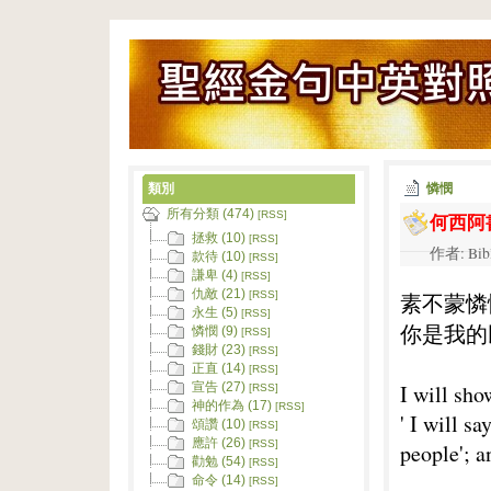
類別
憐憫
所有分類 (474)
何西阿書
[RSS]
拯救 (10)
[RSS]
作者: Bib
款待 (10)
[RSS]
謙卑 (4)
[RSS]
仇敵 (21)
素不蒙憐
[RSS]
永生 (5)
[RSS]
你是我的
憐憫 (9)
[RSS]
錢財 (23)
[RSS]
正直 (14)
[RSS]
I will sho
宣告 (27)
[RSS]
神的作為 (17)
[RSS]
' I will s
頌讚 (10)
[RSS]
應許 (26)
[RSS]
people'; a
勸勉 (54)
[RSS]
命令 (14)
[RSS]