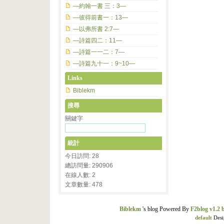
—約翰一書 三：3—
—彼得前書一：13—
—以弗所書 2:7—
—詩篇四二：11—
—詩篇一一二：7—
—詩篇九十一：9~10—
Links
Biblekm
搜尋
關鍵字
統計
今日訪問: 28
總訪問量: 290906
在線人數: 2
文章數量: 478
Biblekm
's blog Powered By
F2blog v1.2 
default
Desi