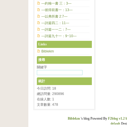
—約翰一書 三：3—
—彼得前書一：13—
—以弗所書 2:7—
—詩篇四二：11—
—詩篇一一二：7—
—詩篇九十一：9~10—
Links
Biblekm
搜尋
關鍵字
統計
今日訪問: 18
總訪問量: 290896
在線人數: 1
文章數量: 478
Biblekm
's blog Powered By
F2blog v1.2 
default
Desi