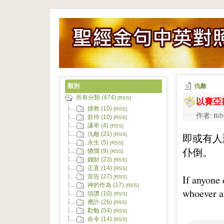
類別
仇敵
所有分類 (474)
以賽亞書
[RSS]
拯救 (10)
[RSS]
作者: Bib
款待 (10)
[RSS]
謙卑 (4)
[RSS]
仇敵 (21)
即或有人
[RSS]
永生 (5)
[RSS]
仆倒。
憐憫 (9)
[RSS]
錢財 (23)
[RSS]
正直 (14)
[RSS]
If anyone 
宣告 (27)
[RSS]
神的作為 (17)
[RSS]
whoever at
頌讚 (10)
[RSS]
應許 (26)
[RSS]
勸勉 (54)
[RSS]
命令 (14)
[RSS]