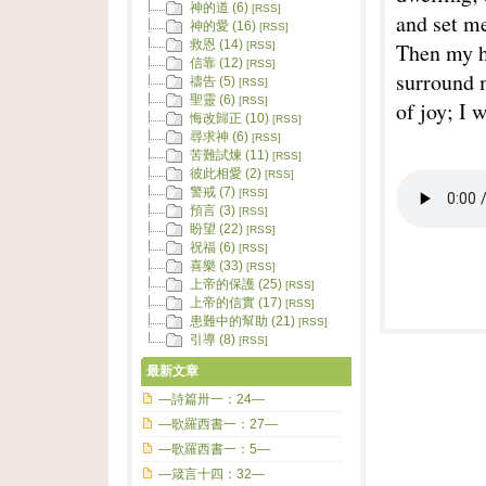
神的道 (6)
[RSS]
and set me
神的愛 (16)
[RSS]
救恩 (14)
Then my h
[RSS]
信靠 (12)
[RSS]
surround m
禱告 (5)
[RSS]
聖靈 (6)
[RSS]
of joy; I
悔改歸正 (10)
[RSS]
尋求神 (6)
[RSS]
苦難試煉 (11)
[RSS]
彼此相愛 (2)
[RSS]
警戒 (7)
[RSS]
預言 (3)
[RSS]
盼望 (22)
[RSS]
祝福 (6)
[RSS]
喜樂 (33)
[RSS]
上帝的保護 (25)
[RSS]
上帝的信實 (17)
[RSS]
患難中的幫助 (21)
[RSS]
引導 (8)
[RSS]
最新文章
—詩篇卅一：24—
—歌羅西書一：27—
—歌羅西書一：5—
—箴言十四：32—