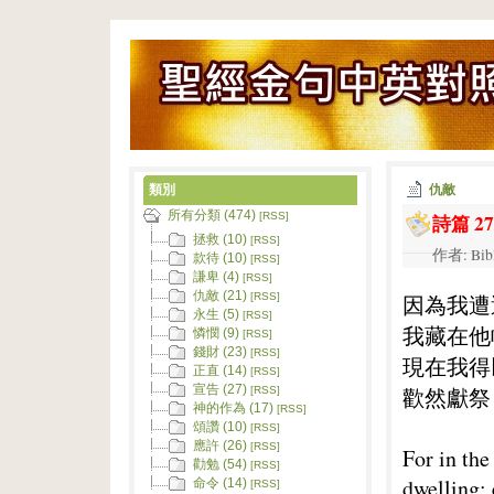
類別
仇敵
所有分類 (474)
詩篇 27
[RSS]
拯救 (10)
[RSS]
作者: Bib
款待 (10)
[RSS]
謙卑 (4)
[RSS]
仇敵 (21)
因為我遭
[RSS]
永生 (5)
[RSS]
我藏在他
憐憫 (9)
[RSS]
錢財 (23)
[RSS]
現在我得
正直 (14)
[RSS]
宣告 (27)
歡然獻祭
[RSS]
神的作為 (17)
[RSS]
頌讚 (10)
[RSS]
應許 (26)
[RSS]
For in the
勸勉 (54)
[RSS]
dwelling; 
命令 (14)
[RSS]