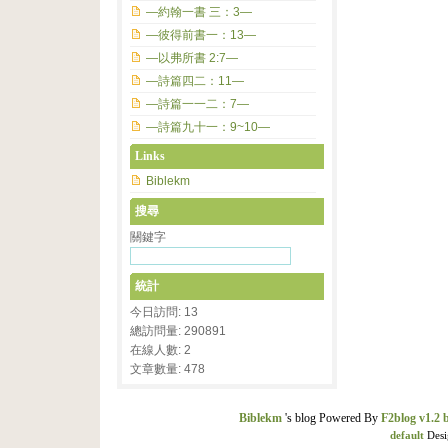
—約翰一書 三：3—
—彼得前書一：13—
—以弗所書 2:7—
—詩篇四二：11—
—詩篇一一二：7—
—詩篇九十一：9~10—
Links
Biblekm
搜尋
關鍵字
統計
今日訪問: 13
總訪問量: 290891
在線人數: 2
文章數量: 478
Biblekm
's blog Powered By
F2blog v1.2 
default
Desi