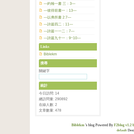
—約翰一書 三：3—
—彼得前書一：13—
—以弗所書 2:7—
—詩篇四二：11—
—詩篇一一二：7—
—詩篇九十一：9~10—
Links
Biblekm
搜尋
關鍵字
統計
今日訪問: 14
總訪問量: 290892
在線人數: 2
文章數量: 478
Biblekm
's blog Powered By
F2blog v1.2 
default
Desi