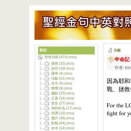
類別
仇敵
所有分類 (474)
申命記 2
[RSS]
拯救 (10)
[RSS]
作者: Bib
款待 (10)
[RSS]
謙卑 (4)
[RSS]
仇敵 (21)
因為耶和
[RSS]
永生 (5)
[RSS]
戰、拯救
憐憫 (9)
[RSS]
錢財 (23)
[RSS]
正直 (14)
[RSS]
For the L
宣告 (27)
[RSS]
神的作為 (17)
[RSS]
fight for 
頌讚 (10)
[RSS]
應許 (26)
[RSS]
勸勉 (54)
[RSS]
命令 (14)
[RSS]