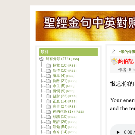
類別
上帝的保
所有分類 (474)
約伯記 8
[RSS]
拯救 (10)
[RSS]
作者: Bib
款待 (10)
[RSS]
謙卑 (4)
[RSS]
仇敵 (21)
恨惡你的
[RSS]
永生 (5)
[RSS]
憐憫 (9)
[RSS]
錢財 (23)
[RSS]
Your enem
正直 (14)
[RSS]
and the te
宣告 (27)
[RSS]
神的作為 (17)
[RSS]
頌讚 (10)
[RSS]
應許 (26)
[RSS]
勸勉 (54)
[RSS]
命令 (14)
[RSS]