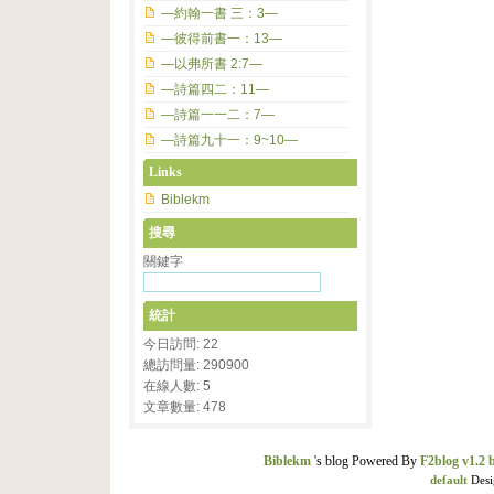
—約翰一書 三：3—
—彼得前書一：13—
—以弗所書 2:7—
—詩篇四二：11—
—詩篇一一二：7—
—詩篇九十一：9~10—
Links
Biblekm
搜尋
關鍵字
統計
今日訪問: 22
總訪問量: 290900
在線人數: 5
文章數量: 478
Biblekm
's blog Powered By
F2blog v1.2 
default
Desi