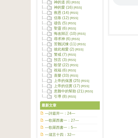
神的道 (6)
[RSS]
神的愛 (16)
[RSS]
救恩 (14)
[RSS]
信靠 (12)
[RSS]
禱告 (5)
[RSS]
聖靈 (6)
[RSS]
悔改歸正 (10)
[RSS]
尋求神 (6)
[RSS]
苦難試煉 (11)
[RSS]
彼此相愛 (2)
[RSS]
警戒 (7)
[RSS]
預言 (3)
[RSS]
盼望 (22)
[RSS]
祝福 (6)
[RSS]
喜樂 (33)
[RSS]
上帝的保護 (25)
[RSS]
上帝的信實 (17)
[RSS]
患難中的幫助 (21)
[RSS]
引導 (8)
[RSS]
最新文章
—詩篇卅一：24—
—歌羅西書一：27—
—歌羅西書一：5—
—箴言十四：32—