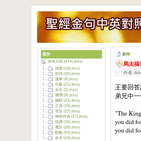
類別
款待
所有分類 (474)
馬太福音
[RSS]
拯救 (10)
[RSS]
作者: Bib
款待 (10)
[RSS]
謙卑 (4)
[RSS]
仇敵 (21)
王要回答
[RSS]
永生 (5)
[RSS]
弟兄中一
憐憫 (9)
[RSS]
錢財 (23)
[RSS]
正直 (14)
[RSS]
"The King 
宣告 (27)
[RSS]
神的作為 (17)
[RSS]
you did fo
頌讚 (10)
[RSS]
應許 (26)
[RSS]
you did fo
勸勉 (54)
[RSS]
命令 (14)
[RSS]