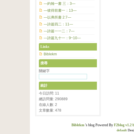
—約翰一書 三：3—
—彼得前書一：13—
—以弗所書 2:7—
—詩篇四二：11—
—詩篇一一二：7—
—詩篇九十一：9~10—
Links
Biblekm
搜尋
關鍵字
統計
今日訪問: 11
總訪問量: 290889
在線人數: 2
文章數量: 478
Biblekm
's blog Powered By
F2blog v1.2 
default
Desi