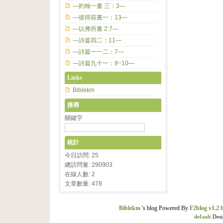
—約翰一書 三：3—
—彼得前書一：13—
—以弗所書 2:7—
—詩篇四二：11—
—詩篇一一二：7—
—詩篇九十一：9~10—
Links
Biblekm
搜尋
關鍵字
統計
今日訪問: 25
總訪問量: 290903
在線人數: 2
文章數量: 478
Biblekm
's blog Powered By
F2blog v1.2 
default
Desi