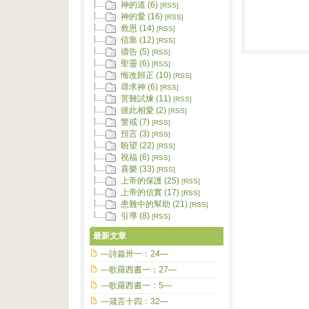
神的道 (6)
[RSS]
神的愛 (16)
[RSS]
救恩 (14)
[RSS]
信靠 (12)
[RSS]
禱告 (5)
[RSS]
聖靈 (6)
[RSS]
悔改歸正 (10)
[RSS]
尋求神 (6)
[RSS]
苦難試煉 (11)
[RSS]
彼此相愛 (2)
[RSS]
警戒 (7)
[RSS]
預言 (3)
[RSS]
盼望 (22)
[RSS]
祝福 (6)
[RSS]
喜樂 (33)
[RSS]
上帝的保護 (25)
[RSS]
上帝的信實 (17)
[RSS]
患難中的幫助 (21)
[RSS]
引導 (8)
[RSS]
最新文章
—詩篇卅一：24—
—歌羅西書一：27—
—歌羅西書一：5—
—箴言十四：32—