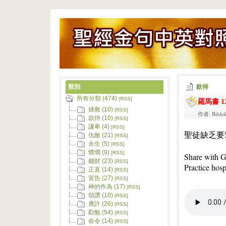
類別
款待
所有分類 (474)
羅馬書 12
[RSS]
拯救 (10)
[RSS]
作者: Bible
款待 (10)
[RSS]
謙卑 (4)
[RSS]
聖徒缺乏要
仇敵 (21)
[RSS]
永生 (5)
[RSS]
憐憫 (9)
[RSS]
Share with G
錢財 (23)
[RSS]
Practice hospi
正直 (14)
[RSS]
宣告 (27)
[RSS]
神的作為 (17)
[RSS]
頌讚 (10)
[RSS]
應許 (26)
[RSS]
勸勉 (54)
[RSS]
命令 (14)
[RSS]