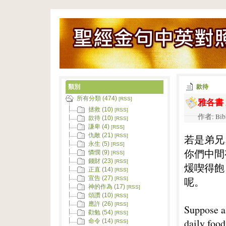
類別
款待
所有分類 (474)
雅各書 2
[RSS]
拯救 (10)
[RSS]
作者: Bib
款待 (10)
[RSS]
謙卑 (4)
[RSS]
仇敵 (21)
若是弟兄
[RSS]
永生 (5)
[RSS]
你們中間
憐憫 (9)
[RSS]
錢財 (23)
[RSS]
煖喫得飽
正直 (14)
[RSS]
宣告 (27)
呢。
[RSS]
神的作為 (17)
[RSS]
頌讚 (10)
[RSS]
應許 (26)
[RSS]
Suppose a 
勸勉 (54)
[RSS]
daily food
命令 (14)
[RSS]