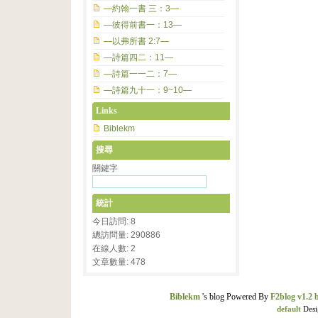
—約翰一書 三：3—
—彼得前書一：13—
—以弗所書 2:7—
—詩篇四二：11—
—詩篇一一二：7—
—詩篇九十一：9~10—
Links
Biblekm
搜尋
關鍵字
統計
今日訪問: 8
總訪問量: 290886
在線人數: 2
文章數量: 478
Biblekm
's blog Powered By
F2blog v1.2 
default
Desi