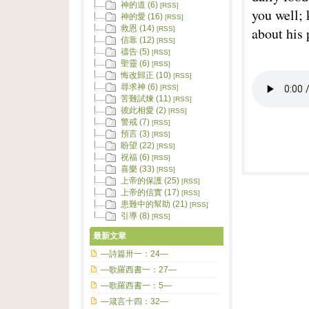
神的道 (6)
[RSS]
you well;
神的愛 (16)
[RSS]
救恩 (14)
about his 
[RSS]
信靠 (12)
[RSS]
禱告 (5)
[RSS]
聖靈 (6)
[RSS]
悔改歸正 (10)
[RSS]
尋求神 (6)
[RSS]
苦難試煉 (11)
[RSS]
彼此相愛 (2)
[RSS]
警戒 (7)
[RSS]
預言 (3)
[RSS]
盼望 (22)
[RSS]
祝福 (6)
[RSS]
喜樂 (33)
[RSS]
上帝的保護 (25)
[RSS]
上帝的信實 (17)
[RSS]
患難中的幫助 (21)
[RSS]
引導 (8)
[RSS]
最新文章
—詩篇卅一：24—
—歌羅西書一：27—
—歌羅西書一：5—
—箴言十四：32—