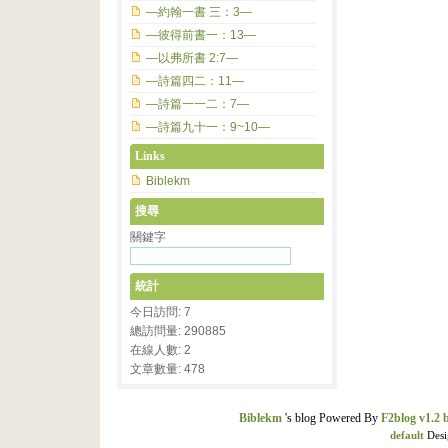
—約翰一書 三：3—
—彼得前書一：13—
—以弗所書 2:7—
—詩篇四二：11—
—詩篇一一二：7—
—詩篇九十一：9~10—
Links
Biblekm
搜尋
關鍵字
統計
今日訪問: 7
總訪問量: 290885
在線人數: 2
文章數量: 478
Biblekm
's blog Powered By
F2blog v1.2 
default
Desi