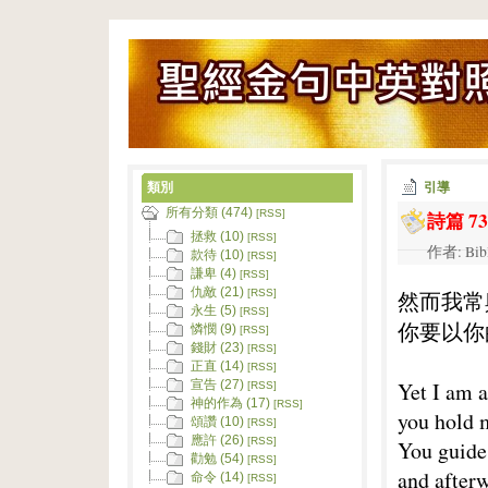
類別
引導
所有分類 (474)
詩篇 73
[RSS]
拯救 (10)
[RSS]
作者: Bib
款待 (10)
[RSS]
謙卑 (4)
[RSS]
仇敵 (21)
然而我常
[RSS]
永生 (5)
[RSS]
你要以你
憐憫 (9)
[RSS]
錢財 (23)
[RSS]
正直 (14)
[RSS]
Yet I am 
宣告 (27)
[RSS]
神的作為 (17)
[RSS]
you hold 
頌讚 (10)
[RSS]
應許 (26)
[RSS]
You guide
勸勉 (54)
[RSS]
and afterw
命令 (14)
[RSS]