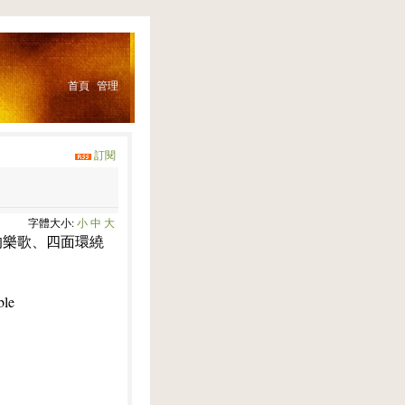
首頁
管理
訂閱
字體大小:
小
中
大
的樂歌、四面環繞
ble