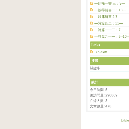
—約翰一書 三：3—
—彼得前書一：13—
—以弗所書 2:7—
—詩篇四二：11—
—詩篇一一二：7—
—詩篇九十一：9~10
Links
Biblekm
搜尋
關鍵字
統計
今日訪問: 5
總訪問量: 290869
在線人數: 3
文章數量: 478
Bibl