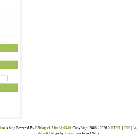
—
ekm
's blog Powered By
F2blog v1.2 build 03.01
CopyRight 2006 - 2026
XHTML
|
CSS
|
Ar
default
Design by
Joesen
Skin from f2blog