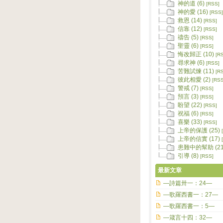
神的道 (6)
[RSS]
神的愛 (16)
[RSS]
救恩 (14)
[RSS]
信靠 (12)
[RSS]
禱告 (5)
[RSS]
聖靈 (6)
[RSS]
悔改歸正 (10)
[R
尋求神 (6)
[RSS]
苦難試煉 (11)
[R
彼此相愛 (2)
[RSS
警戒 (7)
[RSS]
預言 (3)
[RSS]
盼望 (22)
[RSS]
祝福 (6)
[RSS]
喜樂 (33)
[RSS]
上帝的保護 (25)
上帝的信實 (17)
患難中的幫助 (21
引導 (8)
[RSS]
最新文章
—詩篇卅一：24—
—歌羅西書一：27—
—歌羅西書一：5—
—箴言十四：32—