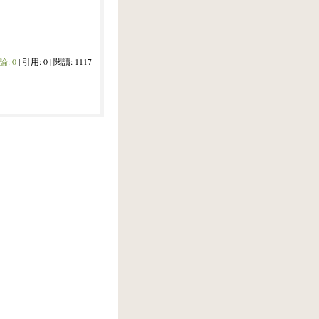
論:
0
| 引用: 0 | 閱讀: 1117