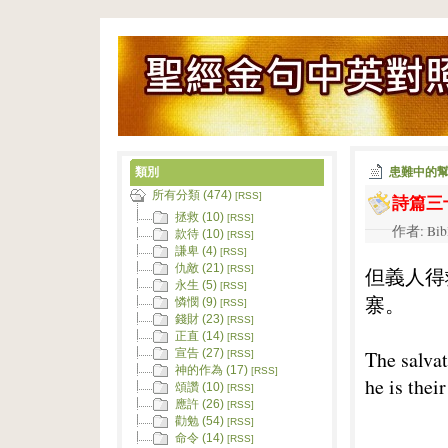
類別
患難中的
所有分類 (474)
詩篇三
[RSS]
拯救 (10)
[RSS]
作者: Bib
款待 (10)
[RSS]
謙卑 (4)
[RSS]
仇敵 (21)
但義人得
[RSS]
永生 (5)
[RSS]
寨。
憐憫 (9)
[RSS]
錢財 (23)
[RSS]
正直 (14)
[RSS]
The salva
宣告 (27)
[RSS]
神的作為 (17)
[RSS]
he is thei
頌讚 (10)
[RSS]
應許 (26)
[RSS]
勸勉 (54)
[RSS]
命令 (14)
[RSS]