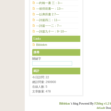
—約翰一書 三：3—
—彼得前書一：13—
—以弗所書 2:7—
—詩篇四二：11—
—詩篇一一二：7—
—詩篇九十一：9~10—
Links
Biblekm
搜尋
關鍵字
統計
今日訪問: 22
總訪問量: 290900
在線人數: 5
文章數量: 478
Biblekm
's blog Powered By
F2blog v1.2 
default
Desi