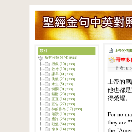
類別
上帝的信
所有分類 (474)
哥林多
[RSS]
拯救 (10)
[RSS]
作者: Bib
款待 (10)
[RSS]
謙卑 (4)
[RSS]
仇敵 (21)
上帝的應
[RSS]
永生 (5)
[RSS]
他也都是
憐憫 (9)
[RSS]
錢財 (23)
[RSS]
得榮耀。
正直 (14)
[RSS]
宣告 (27)
[RSS]
神的作為 (17)
[RSS]
For no ma
頌讚 (10)
[RSS]
應許 (26)
[RSS]
they are "
勸勉 (54)
[RSS]
the "Amen"
命令 (14)
[RSS]