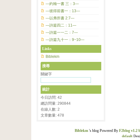
—約翰一書 三：3—
—彼得前書一：13—
—以弗所書 2:7—
—詩篇四二：11—
—詩篇一一二：7—
—詩篇九十一：9~10—
Links
Biblekm
搜尋
關鍵字
統計
今日訪問: 42
總訪問量: 290844
在線人數: 2
文章數量: 478
Biblekm
's blog Powered By
F2blog v1.2 
default
Desi