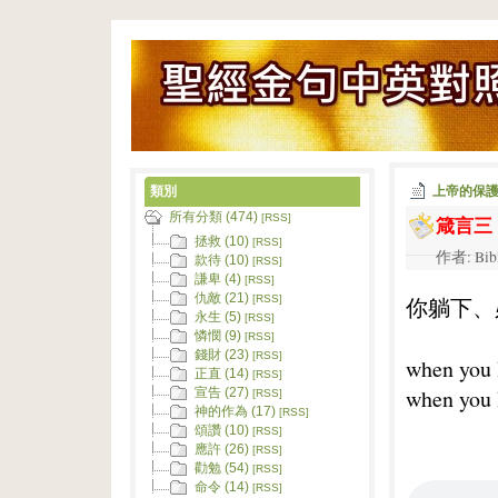
類別
上帝的保
所有分類 (474)
箴言三
[RSS]
拯救 (10)
[RSS]
作者: Bib
款待 (10)
[RSS]
謙卑 (4)
[RSS]
仇敵 (21)
你躺下、
[RSS]
永生 (5)
[RSS]
憐憫 (9)
[RSS]
錢財 (23)
[RSS]
when you l
正直 (14)
[RSS]
when you l
宣告 (27)
[RSS]
神的作為 (17)
[RSS]
頌讚 (10)
[RSS]
應許 (26)
[RSS]
勸勉 (54)
[RSS]
命令 (14)
[RSS]