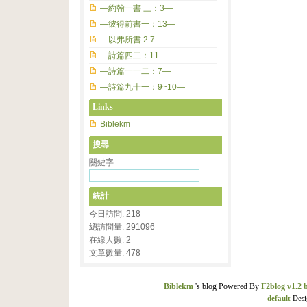
—約翰一書 三：3—
—彼得前書一：13—
—以弗所書 2:7—
—詩篇四二：11—
—詩篇一一二：7—
—詩篇九十一：9~10—
Links
Biblekm
搜尋
關鍵字
統計
今日訪問: 218
總訪問量: 291096
在線人數: 2
文章數量: 478
Biblekm
's blog Powered By
F2blog v1.2 
default
Desi