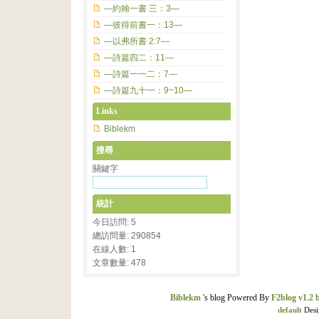
—約翰一書 三：3—
—彼得前書一：13—
—以弗所書 2:7—
—詩篇四二：11—
—詩篇一一二：7—
—詩篇九十一：9~10—
Links
Biblekm
搜尋
關鍵字
統計
今日訪問: 5
總訪問量: 290854
在線人數: 1
文章數量: 478
Biblekm
's blog Powered By
F2blog v1.2 
default
Desi