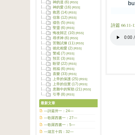
bu
神的道 (6)
[RSS]
神的愛 (16)
[RSS]
救恩 (14)
[RSS]
信靠 (12)
[RSS]
禱告 (5)
[RSS]
詩篇 66:11-1
聖靈 (6)
[RSS]
悔改歸正 (10)
[RSS]
尋求神 (6)
[RSS]
苦難試煉 (11)
[RSS]
彼此相愛 (2)
[RSS]
警戒 (7)
[RSS]
預言 (3)
[RSS]
盼望 (22)
[RSS]
祝福 (6)
[RSS]
喜樂 (33)
[RSS]
上帝的保護 (25)
[RSS]
上帝的信實 (17)
[RSS]
患難中的幫助 (21)
[RSS]
引導 (8)
[RSS]
最新文章
—詩篇卅一：24—
—歌羅西書一：27—
—歌羅西書一：5—
—箴言十四：32—