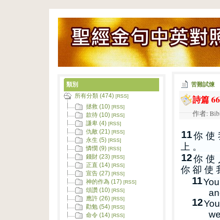
類別
苦難試煉
所有分類 (474)
詩篇 66
[RSS]
拯救 (10)
[RSS]
作者: Bib
款待 (10)
[RSS]
謙卑 (4)
[RSS]
仇敵 (21)
11
[RSS]
你 使 
永生 (5)
[RSS]
上 。
憐憫 (9)
[RSS]
12
錢財 (23)
你 使 
[RSS]
正直 (14)
[RSS]
你 卻 使 
宣告 (27)
[RSS]
11
You
神的作為 (17)
[RSS]
頌讚 (10)
an
[RSS]
應許 (26)
[RSS]
12
You
勸勉 (54)
[RSS]
we
命令 (14)
[RSS]