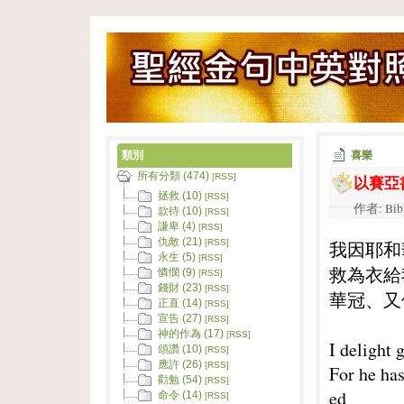
類別
喜樂
所有分類 (474)
以賽亞
[RSS]
拯救 (10)
[RSS]
作者: Bib
款待 (10)
[RSS]
謙卑 (4)
[RSS]
仇敵 (21)
我因耶和
[RSS]
永生 (5)
[RSS]
救為衣給
憐憫 (9)
[RSS]
錢財 (23)
[RSS]
華冠、又
正直 (14)
[RSS]
宣告 (27)
[RSS]
神的作為 (17)
[RSS]
I delight 
頌讚 (10)
[RSS]
應許 (26)
[RSS]
For he has
勸勉 (54)
[RSS]
ed
命令 (14)
[RSS]