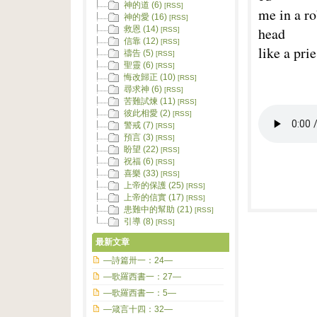
神的道 (6)
[RSS]
me in a ro
神的愛 (16)
[RSS]
head
救恩 (14)
[RSS]
信靠 (12)
[RSS]
like a pri
禱告 (5)
[RSS]
聖靈 (6)
[RSS]
悔改歸正 (10)
[RSS]
尋求神 (6)
[RSS]
苦難試煉 (11)
[RSS]
彼此相愛 (2)
[RSS]
警戒 (7)
[RSS]
預言 (3)
[RSS]
盼望 (22)
[RSS]
祝福 (6)
[RSS]
喜樂 (33)
[RSS]
上帝的保護 (25)
[RSS]
上帝的信實 (17)
[RSS]
患難中的幫助 (21)
[RSS]
引導 (8)
[RSS]
最新文章
—詩篇卅一：24—
—歌羅西書一：27—
—歌羅西書一：5—
—箴言十四：32—