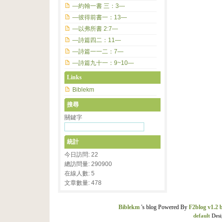
—約翰一書 三：3—
—彼得前書一：13—
—以弗所書 2:7—
—詩篇四二：11—
—詩篇一一二：7—
—詩篇九十一：9~10—
Links
Biblekm
搜尋
關鍵字
統計
今日訪問: 22
總訪問量: 290900
在線人數: 5
文章數量: 478
Biblekm
's blog Powered By
F2blog v1.2 
default
Desi