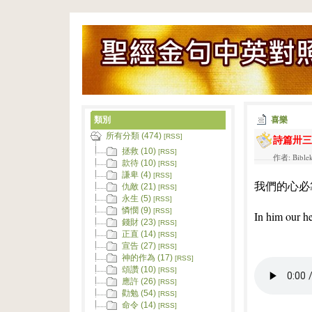
類別
喜樂
所有分類 (474)
詩篇卅三
[RSS]
拯救 (10)
[RSS]
作者: Bible
款待 (10)
[RSS]
謙卑 (4)
[RSS]
我們的心必
仇敵 (21)
[RSS]
永生 (5)
[RSS]
憐憫 (9)
[RSS]
In him our he
錢財 (23)
[RSS]
正直 (14)
[RSS]
宣告 (27)
[RSS]
神的作為 (17)
[RSS]
頌讚 (10)
[RSS]
應許 (26)
[RSS]
勸勉 (54)
[RSS]
命令 (14)
[RSS]