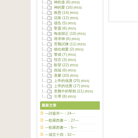
神的道 (6)
[RSS]
神的愛 (16)
[RSS]
救恩 (14)
[RSS]
信靠 (12)
[RSS]
禱告 (5)
[RSS]
聖靈 (6)
[RSS]
悔改歸正 (10)
[RSS]
尋求神 (6)
[RSS]
苦難試煉 (11)
[RSS]
彼此相愛 (2)
[RSS]
警戒 (7)
[RSS]
預言 (3)
[RSS]
盼望 (22)
[RSS]
祝福 (6)
[RSS]
喜樂 (33)
[RSS]
上帝的保護 (25)
[RSS]
上帝的信實 (17)
[RSS]
患難中的幫助 (21)
[RSS]
引導 (8)
[RSS]
最新文章
—詩篇卅一：24—
—歌羅西書一：27—
—歌羅西書一：5—
—箴言十四：32—