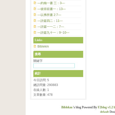
—約翰一書 三：3—
—彼得前書一：13—
—以弗所書 2:7—
—詩篇四二：11—
—詩篇一一二：7—
—詩篇九十一：9~10—
Links
Biblekm
搜尋
關鍵字
統計
今日訪問: 5
總訪問量: 290883
在線人數: 1
文章數量: 478
Biblekm
's blog Powered By
F2blog v1.2 
default
Desi