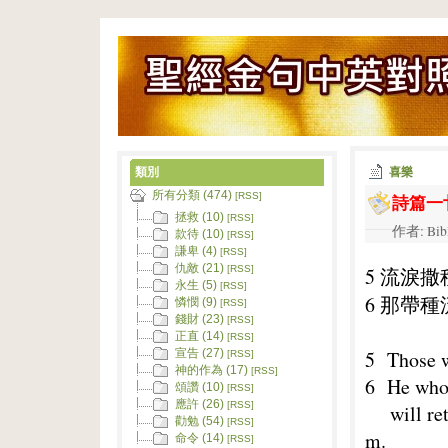
類別
喜樂
所有分類 (474)
詩篇一廿
[RSS]
拯救 (10)
[RSS]
作者: Bib
款待 (10)
[RSS]
謙卑 (4)
[RSS]
仇敵 (21)
5 流淚
[RSS]
永生 (5)
[RSS]
6 那帶
憐憫 (9)
[RSS]
錢財 (23)
[RSS]
正直 (14)
[RSS]
5 Those wh
宣告 (27)
[RSS]
神的作為 (17)
[RSS]
6 He who 
頌讚 (10)
[RSS]
應許 (26)
[RSS]
will retu
勸勉 (54)
[RSS]
m.
命令 (14)
[RSS]