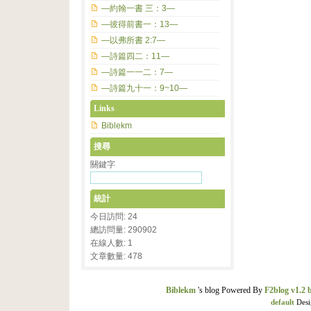
—約翰一書 三：3—
—彼得前書一：13—
—以弗所書 2:7—
—詩篇四二：11—
—詩篇一一二：7—
—詩篇九十一：9~10—
Links
Biblekm
搜尋
關鍵字
統計
今日訪問: 24
總訪問量: 290902
在線人數: 1
文章數量: 478
Biblekm
's blog Powered By
F2blog v1.2 
default
Desi