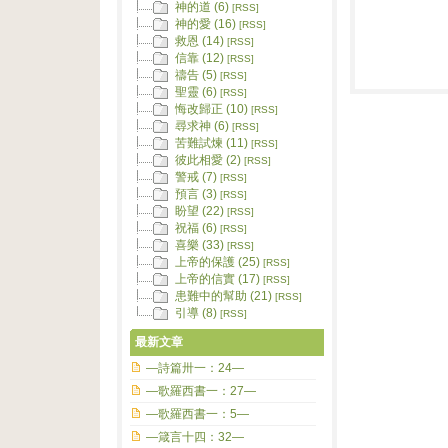
神的道 (6)
[RSS]
神的愛 (16)
[RSS]
救恩 (14)
[RSS]
信靠 (12)
[RSS]
禱告 (5)
[RSS]
聖靈 (6)
[RSS]
悔改歸正 (10)
[RSS]
尋求神 (6)
[RSS]
苦難試煉 (11)
[RSS]
彼此相愛 (2)
[RSS]
警戒 (7)
[RSS]
預言 (3)
[RSS]
盼望 (22)
[RSS]
祝福 (6)
[RSS]
喜樂 (33)
[RSS]
上帝的保護 (25)
[RSS]
上帝的信實 (17)
[RSS]
患難中的幫助 (21)
[RSS]
引導 (8)
[RSS]
最新文章
—詩篇卅一：24—
—歌羅西書一：27—
—歌羅西書一：5—
—箴言十四：32—