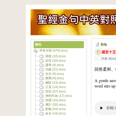
類別
勸勉
所有分類 (474)
箴言十五
[RSS]
拯救 (10)
[RSS]
作者: Bible
款待 (10)
[RSS]
謙卑 (4)
[RSS]
回答柔和、
仇敵 (21)
[RSS]
永生 (5)
[RSS]
憐憫 (9)
[RSS]
A gentle ans
錢財 (23)
[RSS]
word stirs up
正直 (14)
[RSS]
宣告 (27)
[RSS]
神的作為 (17)
[RSS]
頌讚 (10)
[RSS]
應許 (26)
[RSS]
勸勉 (54)
[RSS]
命令 (14)
[RSS]