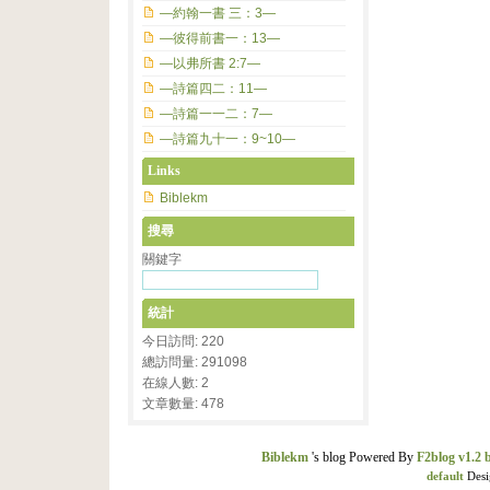
—約翰一書 三：3—
—彼得前書一：13—
—以弗所書 2:7—
—詩篇四二：11—
—詩篇一一二：7—
—詩篇九十一：9~10—
Links
Biblekm
搜尋
關鍵字
統計
今日訪問: 220
總訪問量: 291098
在線人數: 2
文章數量: 478
Biblekm
's blog Powered By
F2blog v1.2 
default
Desi