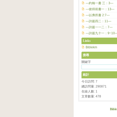
—約翰一書 三：3—
—彼得前書一：13—
—以弗所書 2:7—
—詩篇四二：11—
—詩篇一一二：7—
—詩篇九十一：9~10
Links
Biblekm
搜尋
關鍵字
統計
今日訪問: 7
總訪問量: 290871
在線人數: 1
文章數量: 478
Bibl