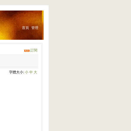
首頁
管理
訂閱
字體大小:
小
中
大