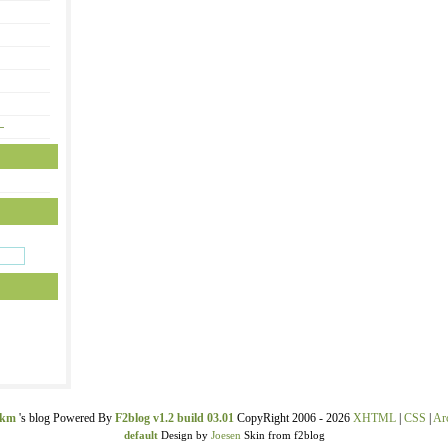
—
ekm
's blog Powered By
F2blog v1.2 build 03.01
CopyRight 2006 - 2026
XHTML
|
CSS
|
Ar
default
Design by
Joesen
Skin from f2blog