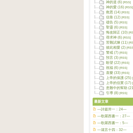
神的道 (6)
[RSS]
神的愛 (16)
[RSS]
救恩 (14)
[RSS]
信靠 (12)
[RSS]
禱告 (5)
[RSS]
聖靈 (6)
[RSS]
悔改歸正 (10)
[R
尋求神 (6)
[RSS]
苦難試煉 (11)
[R
彼此相愛 (2)
[RSS
警戒 (7)
[RSS]
預言 (3)
[RSS]
盼望 (22)
[RSS]
祝福 (6)
[RSS]
喜樂 (33)
[RSS]
上帝的保護 (25)
上帝的信實 (17)
患難中的幫助 (21
引導 (8)
[RSS]
最新文章
—詩篇卅一：24—
—歌羅西書一：27—
—歌羅西書一：5—
—箴言十四：32—