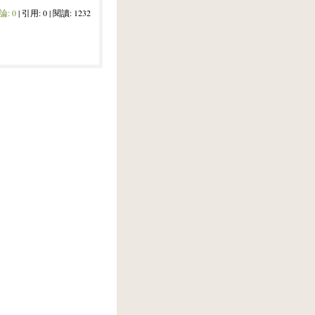
論:
0
| 引用: 0 | 閱讀: 1232