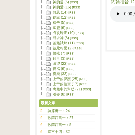
約翰福音 12:
神的道 (6)
[RSS]
神的愛 (16)
[RSS]
救恩 (14)
[RSS]
信靠 (12)
[RSS]
禱告 (5)
[RSS]
聖靈 (6)
[RSS]
悔改歸正 (10)
[RSS]
尋求神 (6)
[RSS]
苦難試煉 (11)
[RSS]
彼此相愛 (2)
[RSS]
警戒 (7)
[RSS]
預言 (3)
[RSS]
盼望 (22)
[RSS]
祝福 (6)
[RSS]
喜樂 (33)
[RSS]
上帝的保護 (25)
[RSS]
上帝的信實 (17)
[RSS]
患難中的幫助 (21)
[RSS]
引導 (8)
[RSS]
最新文章
—詩篇卅一：24—
—歌羅西書一：27—
—歌羅西書一：5—
—箴言十四：32—