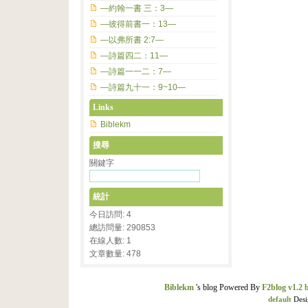
—約翰一書 三：3—
—彼得前書一：13—
—以弗所書 2:7—
—詩篇四二：11—
—詩篇一一二：7—
—詩篇九十一：9~10—
Links
Biblekm
搜尋
關鍵字
統計
今日訪問: 4
總訪問量: 290853
在線人數: 1
文章數量: 478
Biblekm
's blog Powered By
F2blog v1.2 
default
Desi