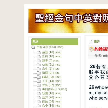
類別
應許
所有分類 (474)
約翰福音
[RSS]
拯救 (10)
[RSS]
作者: Bib
款待 (10)
[RSS]
謙卑 (4)
[RSS]
仇敵 (21)
[RSS]
26
若 有 
永生 (5)
[RSS]
服 事 我 
憐憫 (9)
[RSS]
父 必 尊 
錢財 (23)
[RSS]
正直 (14)
[RSS]
宣告 (27)
[RSS]
26
Whoev
神的作為 (17)
[RSS]
m, my ser
頌讚 (10)
[RSS]
who serv
應許 (26)
[RSS]
勸勉 (54)
[RSS]
命令 (14)
[RSS]