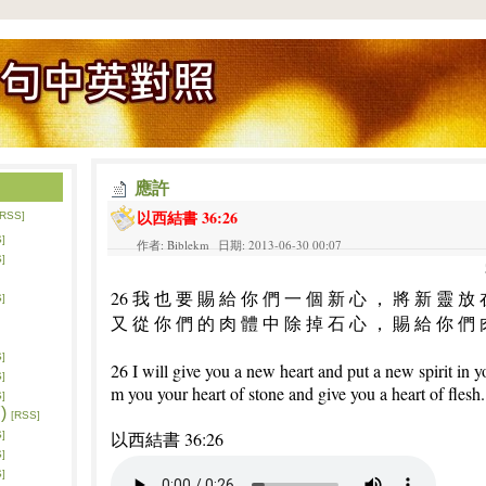
應許
以西結書 36:26
[RSS]
]
作者: Biblekm 日期: 2013-06-30 00:07
]
26 我 也 要 賜 給 你 們 一 個 新 心 ， 將 新 靈 放
]
又 從 你 們 的 肉 體 中 除 掉 石 心 ， 賜 給 你 們 
]
26 I will give you a new heart and put a new spirit in y
]
m you your heart of stone and give you a heart of flesh.
]
)
[RSS]
以西結書 36:26
]
]
]