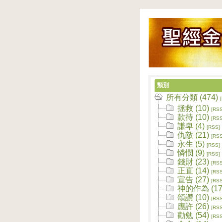
類別
所有分類 (474)
拯救 (10)
[RSS
款待 (10)
[RSS
謙卑 (4)
[RSS]
仇敵 (21)
[RSS
永生 (5)
[RSS]
憐憫 (9)
[RSS]
錢財 (23)
[RSS
正直 (14)
[RSS
宣告 (27)
[RSS
神的作為 (17
頌讚 (10)
[RSS
應許 (26)
[RSS
勸勉 (54)
[RSS