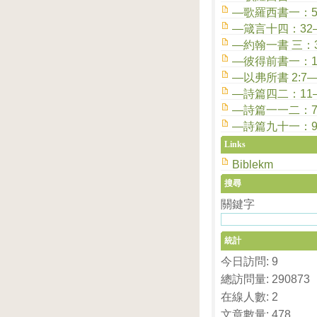
—歌羅西書一：
—箴言十四：32
—約翰一書 三：
—彼得前書一：1
—以弗所書 2:7
—詩篇四二：11
—詩篇一一二：
—詩篇九十一：9
Links
Biblekm
搜尋
關鍵字
統計
今日訪問: 9
總訪問量: 290873
在線人數: 2
文章數量: 478