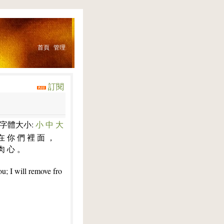
首頁
管理
訂閱
字體大小:
小
中
大
 在 你 們 裡 面 ，
肉 心 。
ou; I will remove fro