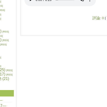
]
SS]
RSS]
]
評論:
0
|
]
)
[RSS]
SS]
)
[RSS]
[RSS]
]
]
5)
[RSS]
7)
[RSS]
(21)
—
7—