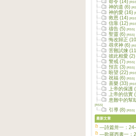
命令 (14)
[RSS
神的道 (6)
[R
神的愛 (16)
[
救恩 (14)
[RSS
信靠 (12)
[RSS
禱告 (5)
[RSS]
聖靈 (6)
[RSS]
悔改歸正 (10
尋求神 (6)
[R
苦難試煉 (11
彼此相愛 (2)
警戒 (7)
[RSS]
預言 (3)
[RSS]
盼望 (22)
[RSS
祝福 (6)
[RSS]
喜樂 (33)
[RSS
上帝的保護 (2
上帝的信實 (1
患難中的幫助 
[RSS]
引導 (8)
[RSS]
最新文章
—詩篇卅一：24
—歌羅西書一：2