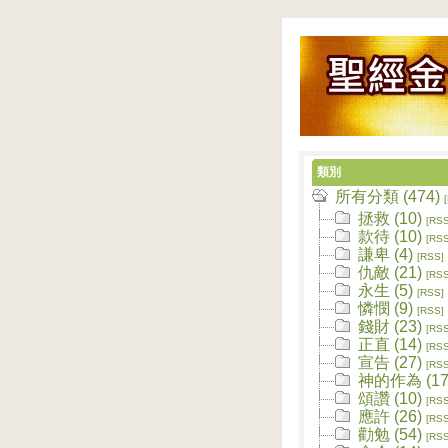
類別
所有分類 (474)
拯救 (10)
[RSS
款待 (10)
[RSS
謙卑 (4)
[RSS]
仇敵 (21)
[RSS
永生 (5)
[RSS]
憐憫 (9)
[RSS]
錢財 (23)
[RSS
正直 (14)
[RSS
宣告 (27)
[RSS
神的作為 (17
頌讚 (10)
[RSS
應許 (26)
[RSS
勸勉 (54)
[RSS