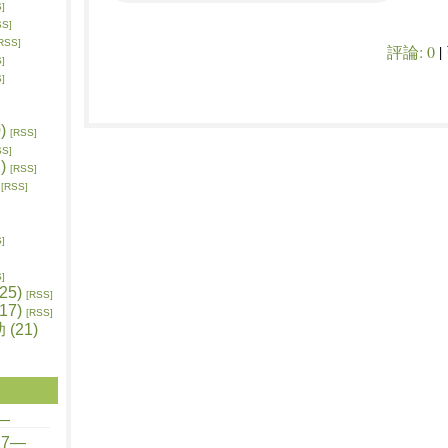
]
SS]
RSS]
評論:
0
|
]
]
)
[RSS]
SS]
)
[RSS]
[RSS]
]
]
5)
[RSS]
7)
[RSS]
(21)
—
7—