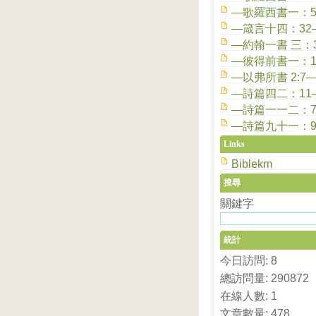
—歌羅西書一：
—箴言十四：32
—約翰一書 三：
—彼得前書一：1
—以弗所書 2:7
—詩篇四二：11
—詩篇一一二：
—詩篇九十一：9
Links
Biblekm
搜尋
關鍵字
統計
今日訪問: 8
總訪問量: 290872
在線人數: 1
文章數量: 478