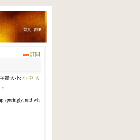
首頁
管理
訂閱
字體大小:
小
中
大
的 。
ap sparingly, and wh