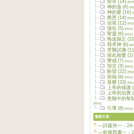
命令 (14)
[RSS
神的道 (6)
[R
神的愛 (16)
[
救恩 (14)
[RSS
信靠 (12)
[RSS
禱告 (5)
[RSS]
聖靈 (6)
[RSS]
悔改歸正 (10
尋求神 (6)
[R
苦難試煉 (11
彼此相愛 (2)
警戒 (7)
[RSS]
預言 (3)
[RSS]
盼望 (22)
[RSS
祝福 (6)
[RSS]
喜樂 (33)
[RSS
上帝的保護 (2
上帝的信實 (1
患難中的幫助 
[RSS]
引導 (8)
[RSS]
最新文章
—詩篇卅一：24
—歌羅西書一：2