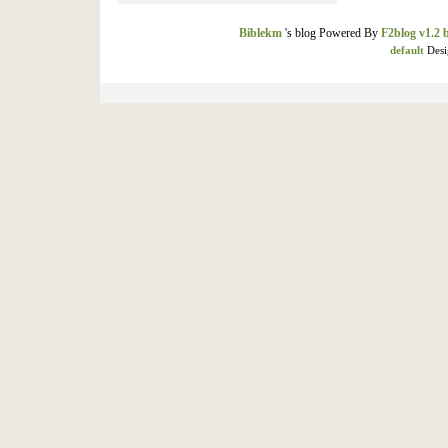
Biblekm
's blog Powered By
F2blog v1.2 
default
Desi