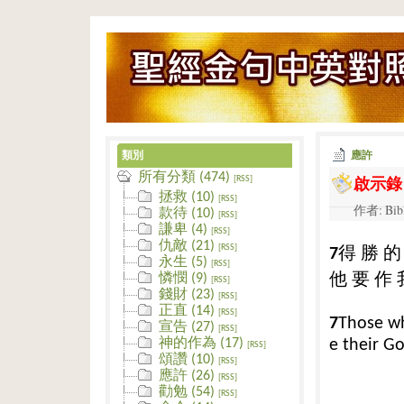
類別
應許
所有分類 (474)
啟示錄 
[RSS]
拯救 (10)
[RSS]
作者: Bib
款待 (10)
[RSS]
謙卑 (4)
[RSS]
仇敵 (21)
得
勝
的
[RSS]
7
永生 (5)
[RSS]
他
要
作
憐憫 (9)
[RSS]
錢財 (23)
[RSS]
正直 (14)
[RSS]
7
Those who
宣告 (27)
[RSS]
神的作為 (17)
e their G
[RSS]
頌讚 (10)
[RSS]
應許 (26)
[RSS]
勸勉 (54)
[RSS]