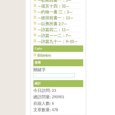
—歌羅西書一：5—
—箴言十四：32—
—約翰一書 三：3—
—彼得前書一：13—
—以弗所書 2:7—
—詩篇四二：11—
—詩篇一一二：7—
—詩篇九十一：9~10—
Links
Biblekm
搜尋
關鍵字
統計
今日訪問: 23
總訪問量: 290901
在線人數: 6
文章數量: 478