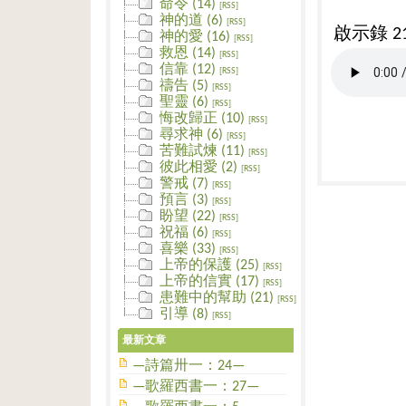
命令 (14)
[RSS]
神的道 (6)
[RSS]
啟示錄 21
神的愛 (16)
[RSS]
救恩 (14)
[RSS]
信靠 (12)
[RSS]
禱告 (5)
[RSS]
聖靈 (6)
[RSS]
悔改歸正 (10)
[RSS]
尋求神 (6)
[RSS]
苦難試煉 (11)
[RSS]
彼此相愛 (2)
[RSS]
警戒 (7)
[RSS]
預言 (3)
[RSS]
盼望 (22)
[RSS]
祝福 (6)
[RSS]
喜樂 (33)
[RSS]
上帝的保護 (25)
[RSS]
上帝的信實 (17)
[RSS]
患難中的幫助 (21)
[RSS]
引導 (8)
[RSS]
最新文章
—詩篇卅一：24—
—歌羅西書一：27—