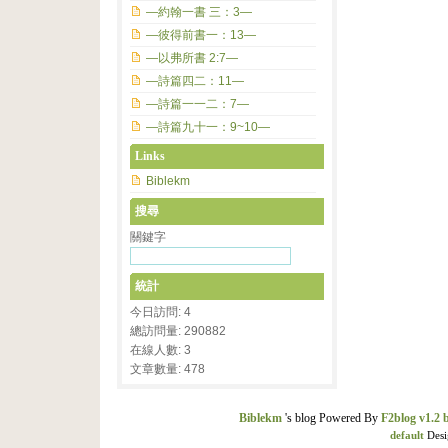
—約翰一書 三：3—
—彼得前書一：13—
—以弗所書 2:7—
—詩篇四二：11—
—詩篇一一二：7—
—詩篇九十一：9~10—
Links
Biblekm
搜尋
關鍵字
統計
今日訪問: 4
總訪問量: 290882
在線人數: 3
文章數量: 478
Biblekm
's blog Powered By
F2blog v1.2 
default
Desi