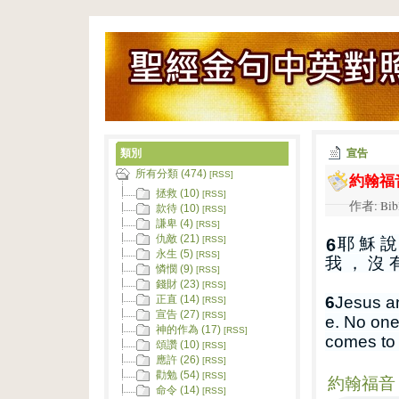
類別
宣告
所有分類 (474)
約翰福音
[RSS]
拯救 (10)
[RSS]
作者: Bib
款待 (10)
[RSS]
謙卑 (4)
[RSS]
仇敵 (21)
耶 穌 說
[RSS]
6
永生 (5)
[RSS]
我 ， 沒 
憐憫 (9)
[RSS]
錢財 (23)
[RSS]
6
Jesus an
正直 (14)
[RSS]
宣告 (27)
[RSS]
e. No on
神的作為 (17)
[RSS]
comes to 
頌讚 (10)
[RSS]
應許 (26)
[RSS]
勸勉 (54)
[RSS]
約翰福音 1
命令 (14)
[RSS]