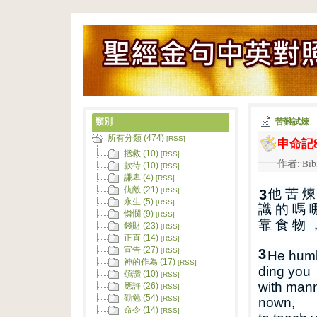
類別
苦難試煉
所有分類 (474)
申命記8
[RSS]
拯救 (10)
[RSS]
作者: Bib
款待 (10)
[RSS]
謙卑 (4)
[RSS]
仇敵 (21)
他 苦 煉
[RSS]
3
永生 (5)
[RSS]
識 的 嗎 
憐憫 (9)
[RSS]
靠 食 物 
錢財 (23)
[RSS]
正直 (14)
[RSS]
宣告 (27)
3
[RSS]
He humb
神的作為 (17)
[RSS]
ding you
頌讚 (10)
[RSS]
with mann
應許 (26)
[RSS]
勸勉 (54)
[RSS]
nown,
命令 (14)
[RSS]