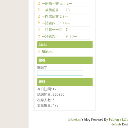
—約翰一書 三：3—
—彼得前書一：13—
—以弗所書 2:7—
—詩篇四二：11—
—詩篇一一二：7—
—詩篇九十一：9~10—
Links
Biblekm
搜尋
關鍵字
統計
今日訪問: 17
總訪問量: 290895
在線人數: 5
文章數量: 478
Biblekm
's blog Powered By
F2blog v1.2 
default
Desi