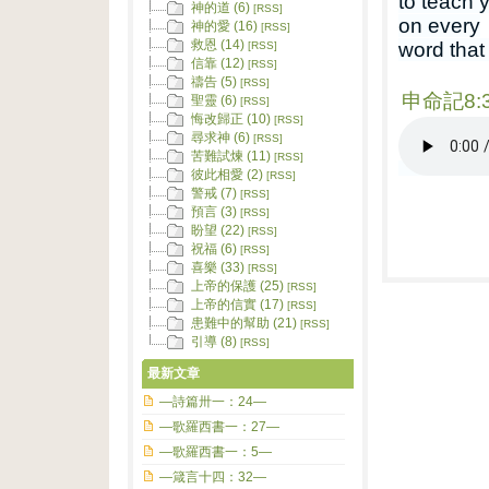
to teach 
神的道 (6)
[RSS]
on every
神的愛 (16)
[RSS]
救恩 (14)
word that
[RSS]
信靠 (12)
[RSS]
禱告 (5)
[RSS]
申命記8:
聖靈 (6)
[RSS]
悔改歸正 (10)
[RSS]
尋求神 (6)
[RSS]
苦難試煉 (11)
[RSS]
彼此相愛 (2)
[RSS]
警戒 (7)
[RSS]
預言 (3)
[RSS]
盼望 (22)
[RSS]
祝福 (6)
[RSS]
喜樂 (33)
[RSS]
上帝的保護 (25)
[RSS]
上帝的信實 (17)
[RSS]
患難中的幫助 (21)
[RSS]
引導 (8)
[RSS]
最新文章
—詩篇卅一：24—
—歌羅西書一：27—
—歌羅西書一：5—
—箴言十四：32—