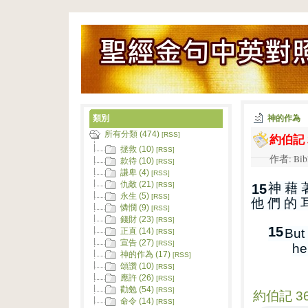
類別
神的作為
所有分類 (474)
約伯記 3
[RSS]
拯救 (10)
[RSS]
作者: Bib
款待 (10)
[RSS]
謙卑 (4)
[RSS]
仇敵 (21)
神 藉 
[RSS]
15
永生 (5)
[RSS]
他 們 的 
憐憫 (9)
[RSS]
錢財 (23)
[RSS]
15
But 
正直 (14)
[RSS]
宣告 (27)
[RSS]
he
神的作為 (17)
[RSS]
頌讚 (10)
[RSS]
應許 (26)
[RSS]
勸勉 (54)
[RSS]
約伯記 36
命令 (14)
[RSS]