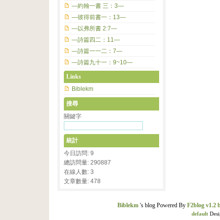
—約翰一書 三：3—
—彼得前書一：13—
—以弗所書 2:7—
—詩篇四二：11—
—詩篇一一二：7—
—詩篇九十一：9~10—
Links
Biblekm
搜尋
關鍵字
統計
今日訪問: 9
總訪問量: 290887
在線人數: 3
文章數量: 478
Biblekm
's blog Powered By
F2blog v1.2 
default
Desi