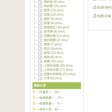
神的道 (6)
[RSS]
神的愛 (16)
[RSS]
[頌讚]
耶利米
救恩 (14)
[RSS]
信靠 (12)
[RSS]
[頌讚]
詩篇 1
禱告 (5)
[RSS]
聖靈 (6)
[RSS]
悔改歸正 (10)
[RSS]
尋求神 (6)
[RSS]
苦難試煉 (11)
[RSS]
彼此相愛 (2)
[RSS]
警戒 (7)
[RSS]
預言 (3)
[RSS]
盼望 (22)
[RSS]
祝福 (6)
[RSS]
喜樂 (33)
[RSS]
上帝的保護 (25)
[RSS]
上帝的信實 (17)
[RSS]
患難中的幫助 (21)
[RSS]
引導 (8)
[RSS]
最新文章
—詩篇卅一：24—
—歌羅西書一：27—
—歌羅西書一：5—
—箴言十四：32—