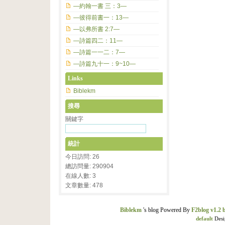
—約翰一書 三：3—
—彼得前書一：13—
—以弗所書 2:7—
—詩篇四二：11—
—詩篇一一二：7—
—詩篇九十一：9~10—
Links
Biblekm
搜尋
關鍵字
統計
今日訪問: 26
總訪問量: 290904
在線人數: 3
文章數量: 478
Biblekm
's blog Powered By
F2blog v1.2 
default
Desi