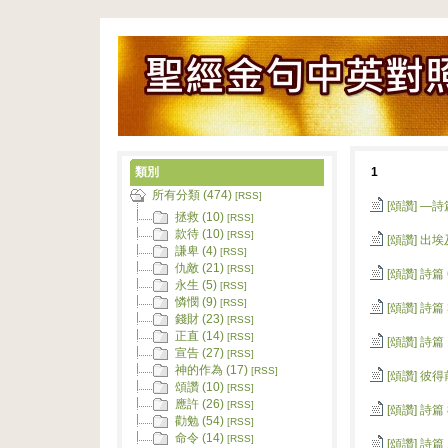
類別
1
所有分類 (474)
[RSS]
[頌讚]
—詩
拯救 (10)
[RSS]
款待 (10)
[RSS]
[頌讚]
出埃及
謙卑 (4)
[RSS]
仇敵 (21)
[RSS]
[頌讚]
詩篇 
永生 (5)
[RSS]
憐憫 (9)
[RSS]
[頌讚]
詩篇 3
錢財 (23)
[RSS]
正直 (14)
[RSS]
[頌讚]
詩篇 
宣告 (27)
[RSS]
神的作為 (17)
[RSS]
[頌讚]
彼得前
頌讚 (10)
[RSS]
應許 (26)
[RSS]
[頌讚]
詩篇 8
勸勉 (54)
[RSS]
命令 (14)
[RSS]
[頌讚]
詩篇 1