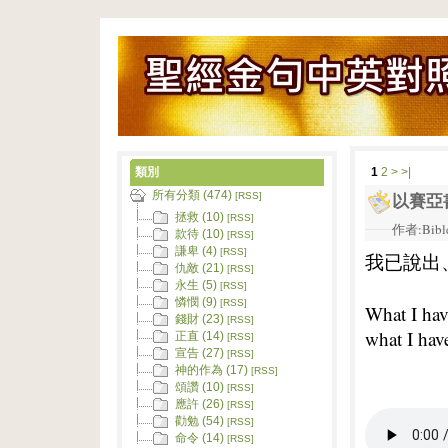
類別
1
2
>
>|
所有分類 (474)
[RSS]
以賽亞
拯救 (10)
[RSS]
作者:Bible
款待 (10)
[RSS]
謙卑 (4)
[RSS]
我已說出
仇敵 (21)
[RSS]
永生 (5)
[RSS]
憐憫 (9)
[RSS]
What I have
錢財 (23)
[RSS]
what I have
正直 (14)
[RSS]
宣告 (27)
[RSS]
神的作為 (17)
[RSS]
頌讚 (10)
[RSS]
應許 (26)
[RSS]
勸勉 (54)
[RSS]
命令 (14)
[RSS]