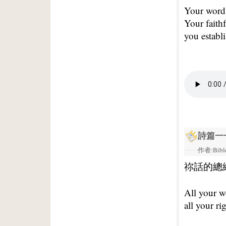
Your word,
Your faith
you establi
詩篇一
作者:Bible
祢話的總
All your wo
all your ri