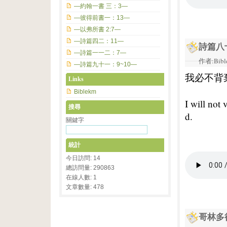
—約翰一書 三：3—
—彼得前書一：13—
—以弗所書 2:7—
—詩篇四二：11—
詩篇八
—詩篇一一二：7—
作者:Bible
—詩篇九十一：9~10—
我必不背
Links
Biblekm
I will not 
搜尋
d.
關鍵字
統計
今日訪問: 14
總訪問量: 290863
在線人數: 1
文章數量: 478
哥林多