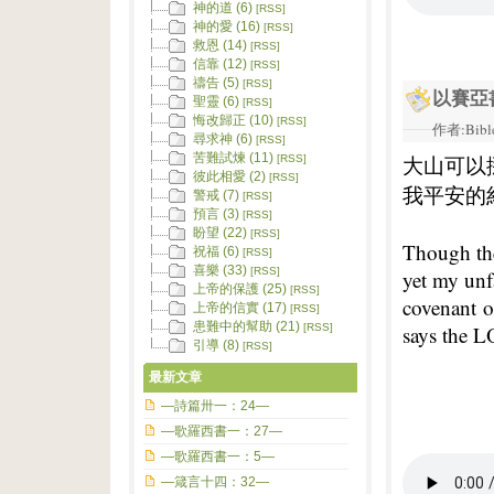
神的道 (6)
[RSS]
神的愛 (16)
[RSS]
救恩 (14)
[RSS]
信靠 (12)
[RSS]
禱告 (5)
[RSS]
以賽亞
聖靈 (6)
[RSS]
悔改歸正 (10)
[RSS]
作者:Bible
尋求神 (6)
[RSS]
苦難試煉 (11)
大山可以
[RSS]
彼此相愛 (2)
[RSS]
我平安的
警戒 (7)
[RSS]
預言 (3)
[RSS]
盼望 (22)
[RSS]
Though the
祝福 (6)
[RSS]
喜樂 (33)
[RSS]
yet my unf
上帝的保護 (25)
[RSS]
covenant o
上帝的信實 (17)
[RSS]
患難中的幫助 (21)
says the 
[RSS]
引導 (8)
[RSS]
最新文章
—詩篇卅一：24—
—歌羅西書一：27—
—歌羅西書一：5—
—箴言十四：32—