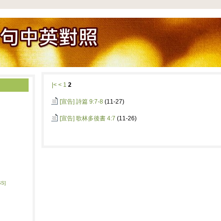
|<
<
1
2
[宣告]
詩篇 9:7-8
(11-27)
[宣告]
歌林多後書 4:7
(11-26)
SS]