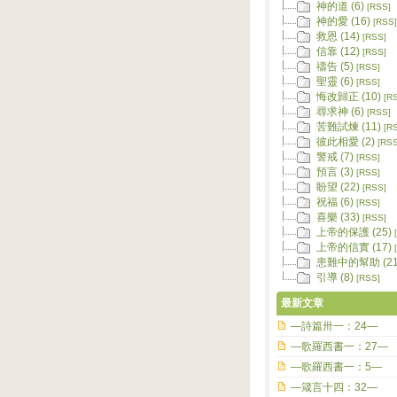
神的道 (6)
[RSS]
神的愛 (16)
[RSS]
救恩 (14)
[RSS]
信靠 (12)
[RSS]
禱告 (5)
[RSS]
聖靈 (6)
[RSS]
悔改歸正 (10)
[R
尋求神 (6)
[RSS]
苦難試煉 (11)
[R
彼此相愛 (2)
[RSS
警戒 (7)
[RSS]
預言 (3)
[RSS]
盼望 (22)
[RSS]
祝福 (6)
[RSS]
喜樂 (33)
[RSS]
上帝的保護 (25)
上帝的信實 (17)
患難中的幫助 (21
引導 (8)
[RSS]
最新文章
—詩篇卅一：24—
—歌羅西書一：27—
—歌羅西書一：5—
—箴言十四：32—