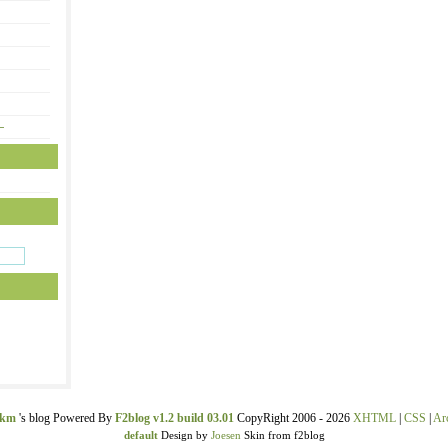
—
ekm
's blog Powered By
F2blog v1.2 build 03.01
CopyRight 2006 - 2026
XHTML
|
CSS
|
Ar
default
Design by
Joesen
Skin from f2blog