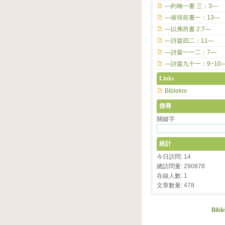
—約翰一書 三：3—
—彼得前書一：13—
—以弗所書 2:7—
—詩篇四二：11—
—詩篇一一二：7—
—詩篇九十一：9~10
Links
Biblekm
搜尋
關鍵字
統計
今日訪問: 14
總訪問量: 290878
在線人數: 1
文章數量: 478
Bibl