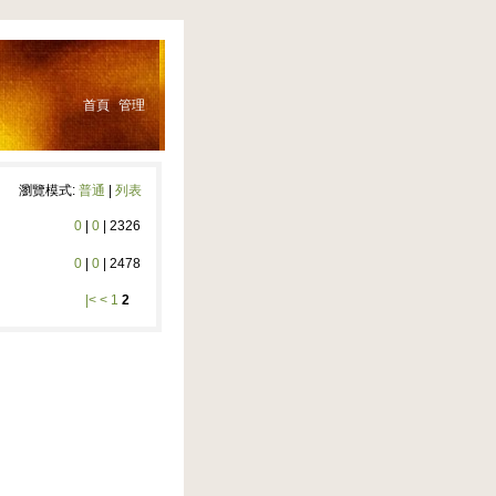
首頁
管理
瀏覽模式:
普通
|
列表
0
|
0
|
2326
0
|
0
|
2478
|<
<
1
2