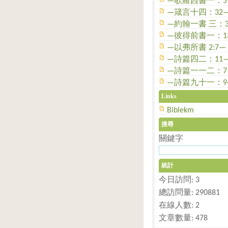
—歌羅西書一：5
—箴言十四：32
—約翰一書 三：
—彼得前書一：1
—以弗所書 2:7—
—詩篇四二：11
—詩篇一一二：7
—詩篇九十一：9~
Links
Biblekm
搜尋
關鍵字
統計
今日訪問: 3
總訪問量: 290881
在線人數: 2
文章數量: 478