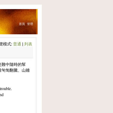
首頁
管理
覽模式:
普通
|
列表
患難中隨時的幫
雖匉訇翻騰、山雖
trouble.
and