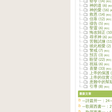
命令 (14)
[RSS]
神的道 (6)
[RS
神的愛 (16)
[
救恩 (14)
[RSS]
信靠 (12)
[RSS]
禱告 (5)
[RSS]
聖靈 (6)
[RSS]
悔改歸正 (10
尋求神 (6)
[RS
苦難試煉 (11
彼此相愛 (2)
警戒 (7)
[RSS]
預言 (3)
[RSS]
盼望 (22)
[RSS]
祝福 (6)
[RSS]
喜樂 (33)
[RSS]
上帝的保護 (2
上帝的信實 (1
患難中的幫助 
引導 (8)
[RSS]
最新文章
—詩篇卅一：24
—歌羅西書一：2