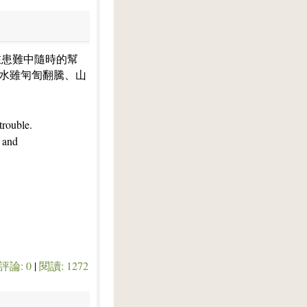
在患難中隨時的幫
的水雖匉訇翻騰、山
trouble.
y and
評論: 0
|
閱讀: 1272