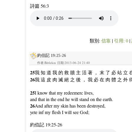
詩篇 56:3
類別:
信靠
|
引用: 0
|
約伯記 19:25-26
作者:Biblekm 日期:2013-06-24 21:40
25
我 知 道 我 的 救 贖 主 活 著 ， 末 了 必 站 立 
26
我 這 皮 肉 滅 絕 之 後 ， 我 必 在 肉 體 之 外 
25
I know that my redeemerc lives,
and that in the end he will stand on the earth.
26
And after my skin has been destroyed,
yete inf my flesh I will see God;
約伯記 19:25-26