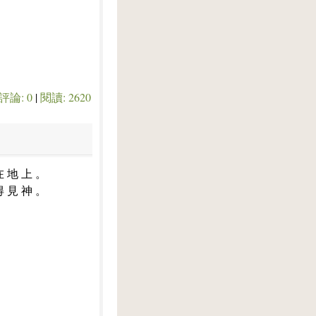
評論: 0
|
閱讀: 2620
在 地 上 。
得 見 神 。