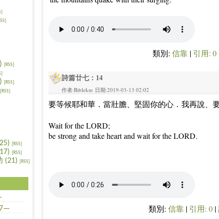
S]
RSS]
類別:
信靠
|
引用: 0
)
[RSS]
S]
詩篇廿七：14
)
[RSS]
作者:Biblekm 日期:2019-03-13 02:02
[RSS]
要等候耶和華．當壯膽、堅固你的心．我再說、
Wait for the LORD;
be strong and take heart and wait for the LORD.
5)
[RSS]
7)
[RSS]
(21)
[RSS]
—
類別:
信靠
|
引用: 0
|
7—