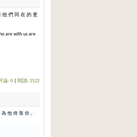
與
他
們
同
在
的
更
ho are with us are
評論: 0
|
閱讀: 2522
 為 他 倚 靠 你 。