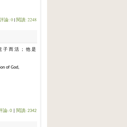
評論: 0
|
閱讀: 2248
兒
子
而
活
；
他
是
 Son of God,
評論: 0
|
閱讀: 2342