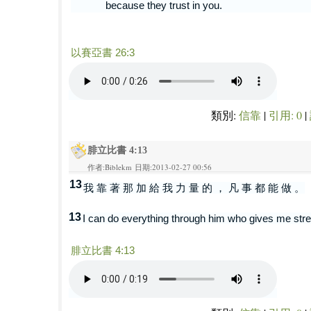
because they trust in you.
以賽亞書 26:3
類別:
信靠
|
引用: 0
|
腓立比書 4:13
作者:Biblekm 日期:2013-02-27 00:56
13
我 靠 著 那 加 給 我 力 量 的 ， 凡 事 都 能 做 。
13
I can do everything through him who gives me stre
腓立比書 4:13