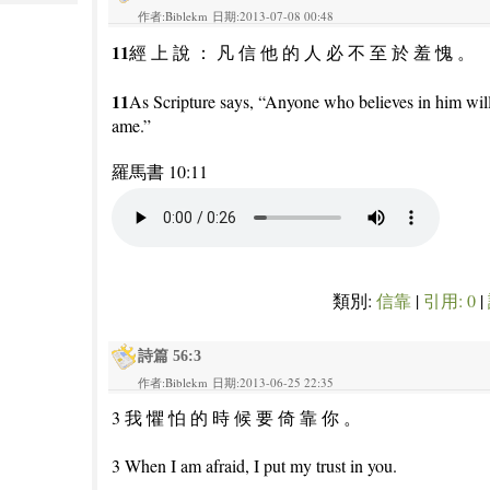
作者:Biblekm 日期:2013-07-08 00:48
11
經 上 說 ： 凡 信 他 的 人 必 不 至 於 羞 愧 。
11
As Scripture says, “Anyone who believes in him will
ame.”
羅馬書 10:11
類別:
信靠
|
引用: 0
|
詩篇 56:3
作者:Biblekm 日期:2013-06-25 22:35
3 我 懼 怕 的 時 候 要 倚 靠 你 。
3 When I am afraid, I put my trust in you.