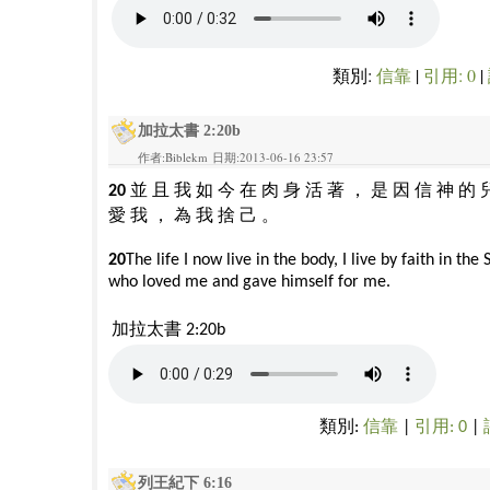
類別:
信靠
|
引用: 0
|
加拉太書 2:20b
作者:Biblekm 日期:2013-06-16 23:57
並
且
我
如
今
在
肉
身
活
著
，
是
因
信
神
的
20
愛
我
，
為
我
捨
己
。
20
The life I now live in the body, I live by faith in the
who loved me and gave himself for me.
加拉太書 2:20b
類別:
信靠
|
引用: 0
|
列王紀下 6:16