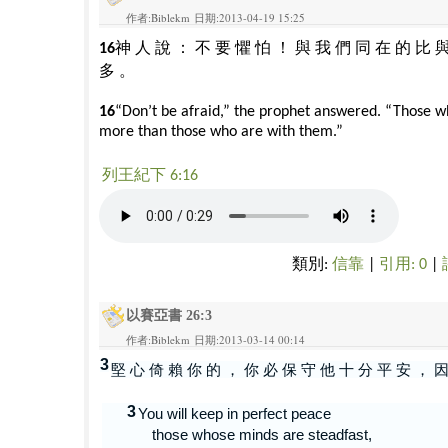
作者:Biblekm 日期:2013-04-19 15:25
神
人
說
：
不
要
懼
怕
！
與
我
們
同
在
的
比
16
多
。
16
“Don’t be afraid,” the prophet answered. “Those w
more than those who are with them.”
列王紀下 6:16
類別:
信靠
|
引用: 0
|
以賽亞書 26:3
作者:Biblekm 日期:2013-03-14 00:14
3
堅 心 倚 賴 你 的 ， 你 必 保 守 他 十 分 平 安 ， 因
3
You will keep in perfect peace
those whose minds are steadfast,