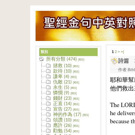
類別
1
2
>
>|
所有分類 (474)
詩篇 3
[RSS]
拯救 (10)
[RSS]
作者:Bibl
款待 (10)
[RSS]
謙卑 (4)
[RSS]
耶和華幫
仇敵 (21)
[RSS]
他們救出
永生 (5)
[RSS]
憐憫 (9)
[RSS]
錢財 (23)
[RSS]
The LORD 
正直 (14)
[RSS]
宣告 (27)
[RSS]
he delive
神的作為 (17)
[RSS]
because th
頌讚 (10)
[RSS]
應許 (26)
[RSS]
勸勉 (54)
[RSS]