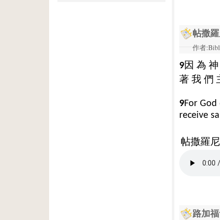
帖撒羅
作者:Bibl
因
為
神
9
著
我
們
9
For God 
receive sa
帖撒羅尼迦
路加福音