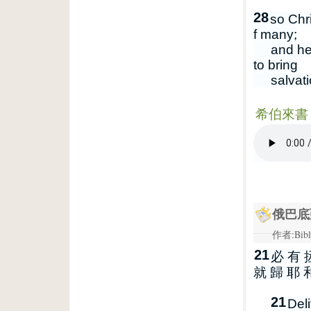
28
so Chr
f many;
and he wi
to bring
salvation
希伯來書 9
俄巴底亞
作者:Bibl
21
必 有 
就 歸 耶 
21
Deli