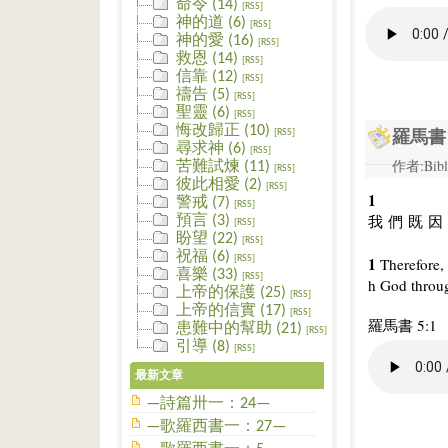
命令 (14)
[RSS]
神的道 (6)
[RSS]
神的愛 (16)
[RSS]
救恩 (14)
[RSS]
信靠 (12)
[RSS]
禱告 (5)
[RSS]
聖靈 (6)
[RSS]
悔改歸正 (10)
[RSS]
羅馬書 
尋求神 (6)
[RSS]
作者:Bibl
苦難試煉 (11)
[RSS]
彼此相愛 (2)
[RSS]
1
警戒 (7)
[RSS]
我
們
既
因
預言 (3)
[RSS]
盼望 (22)
[RSS]
祝福 (6)
[RSS]
1
Therefore, 
喜樂 (33)
[RSS]
h God throug
上帝的保護 (25)
[RSS]
上帝的信實 (17)
[RSS]
羅馬書 5:1
患難中的幫助 (21)
[RSS]
引導 (8)
[RSS]
最新文章
—詩篇卅一：24—
—歌羅西書一：27—