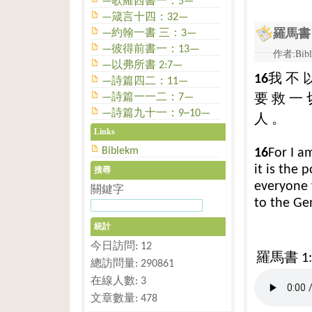
—歌羅西書一：5—
—箴言十四：32—
羅馬書 
—約翰一書 三：3—
—彼得前書一：13—
作者:Bibl
—以弗所書 2:7—
我
不
16
—詩篇四二：11—
要
救
一
—詩篇一一二：7—
—詩篇九十一：9~10—
人
。
Links
Biblekm
16
For I a
it is the 
搜尋
everyone w
關鍵字
to the Gen
統計
今日訪問: 12
羅馬書 1:
總訪問量: 290861
在線人數: 3
文章數量: 478