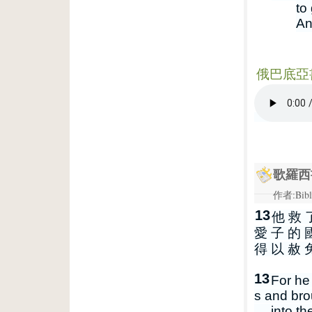
to
An
俄巴底亞書
歌羅西書 
作者:Bibl
13
他 救 
愛 子 的 
得 以 赦 
13
For he
s and bro
into the