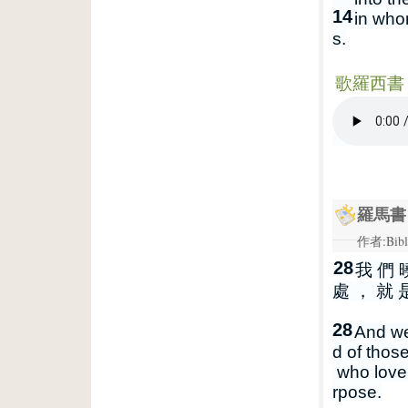
14
in who
s.
歌羅西書 1
羅馬書 
作者:Bibl
28
我 們 
處 ， 就 
28
And we
d of thos
who love
rpose.