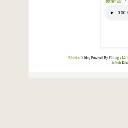
提多書 3:
Biblekm
's blog Powered By
F2blog v1.2 
default
Desi