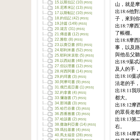
15.以斯拉記 (10)
山，就是摩
[RSS]
16.尼希米記 (13)
[RSS]
出18:6
17.以斯帖記 (10)
[RSS]
子，來到你
18.約伯記 (42)
[RSS]
19.詩篇 (149)
[RSS]
出18:7
20.箴言 (31)
[RSS]
了帳棚。
21.傳道書 (12)
[RSS]
出18:8
22.雅歌 (8)
[RSS]
23.以賽亞書 (65)
[RSS]
事，以及路
24.耶利米書 (52)
[RSS]
與他岳父聽
25.耶利米哀歌 (5)
[RSS]
出18:9
26.以西結書 (48)
[RSS]
27.但以理書 (12)
[RSS]
及人的手，
28.何西阿書 (14)
[RSS]
出18:1
29.約珥書 (3)
[RSS]
法老的手，
30.阿摩司書 (9)
[RSS]
31.俄巴底亞書 (1)
[RSS]
出18:1
32.約拿書 (4)
[RSS]
都大。
33.彌迦書 (7)
[RSS]
34.那鴻書 (3)
出18:1
[RSS]
35.哈巴谷書 (3)
[RSS]
的眾長老都
36.西番雅書 (3)
[RSS]
出18:1
37.哈該書 (2)
[RSS]
38.撒迦利亞書 (14)
右。
[RSS]
39.瑪拉基書 (4)
[RSS]
出18:1
40.馬太福音 (28)
[RSS]