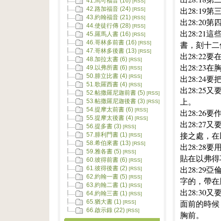
41.馬可福音 (16)
[RSS]
出28:1
42.路加福音 (24)
[RSS]
43.約翰福音 (21)
[RSS]
出28:2
44.使徒行傳 (28)
[RSS]
出28:2
45.羅馬人書 (16)
[RSS]
46.哥林多前書 (16)
書，刻十二
[RSS]
47.哥林多後書 (13)
[RSS]
出28:2
48.加拉太書 (6)
[RSS]
出28:2
49.以弗所書 (6)
[RSS]
50.腓立比書 (4)
出28:2
[RSS]
51.歌羅西書 (4)
[RSS]
出28:2
52.帖撒羅尼迦前書 (5)
[RSS]
上。
53.帖撒羅尼迦後書 (3)
[RSS]
54.提摩太前書 (6)
[RSS]
出28:2
55.提摩太後書 (4)
[RSS]
出28:2
56.提多書 (3)
[RSS]
接之處，在
57.腓利門書 (1)
[RSS]
58.希伯來書 (13)
[RSS]
出28:2
59.雅各書 (5)
[RSS]
貼在以弗得
60.彼得前書 (6)
[RSS]
出28:2
61.彼得後書 (2)
[RSS]
62.約翰一書 (5)
[RSS]
字的，帶在
63.約翰二書 (1)
[RSS]
出28:3
64.約翰三書 (1)
[RSS]
面前的時候
65.猶大書 (1)
[RSS]
66.啟示錄 (22)
[RSS]
胸前。