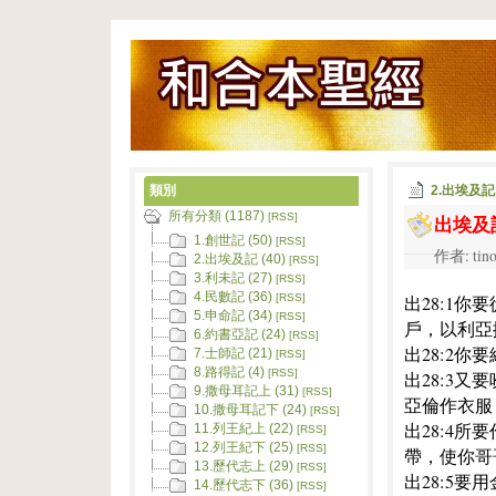
類別
2.出埃及記
所有分類 (1187)
出埃及
[RSS]
1.創世記 (50)
[RSS]
作者: tino
2.出埃及記 (40)
[RSS]
3.利未記 (27)
[RSS]
4.民數記 (36)
出28:1
[RSS]
5.申命記 (34)
[RSS]
戶，以利亞
6.約書亞記 (24)
[RSS]
出28:2
7.士師記 (21)
[RSS]
8.路得記 (4)
[RSS]
出28:3
9.撒母耳記上 (31)
[RSS]
亞倫作衣服
10.撒母耳記下 (24)
[RSS]
出28:4
11.列王紀上 (22)
[RSS]
12.列王紀下 (25)
[RSS]
帶，使你哥
13.歷代志上 (29)
[RSS]
出28:5
14.歷代志下 (36)
[RSS]