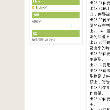
Links
出28:3
出28:3
BibleKM
口，免得破
搜尋
出28:3
關鍵字
圍的石榴中
出28:3
統計
圍的底邊上
總訪問量: 259647
出28:3
及出來的時
出28:3
華為聖。
出28:3
出28:3
聖物是以色
額上，使他
出28:3
作腰帶。
出28:4
美。