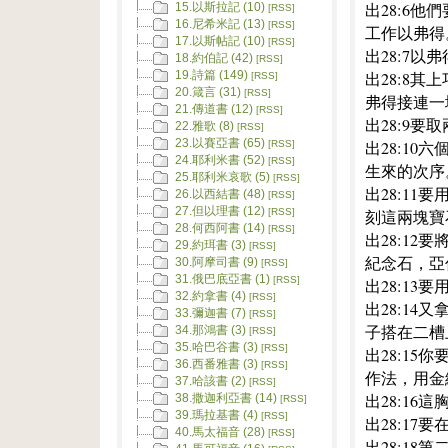
出28:6
15.以斯拉記 (10)
[RSS]
16.尼希米記 (13)
[RSS]
工作以弗得
17.以斯帖記 (10)
[RSS]
出28:7
18.約伯記 (42)
[RSS]
出28:8
19.詩篇 (149)
[RSS]
20.箴言 (31)
[RSS]
弗得接連一
21.傳道書 (12)
[RSS]
出28:9
22.雅歌 (8)
[RSS]
23.以賽亞書 (65)
出28:1
[RSS]
24.耶利米書 (52)
[RSS]
生來的次序
25.耶利米哀歌 (5)
[RSS]
出28:1
26.以西結書 (48)
[RSS]
27.但以理書 (12)
刻這兩塊寶
[RSS]
28.何西阿書 (14)
[RSS]
出28:1
29.約珥書 (3)
[RSS]
紀念石，亞
30.阿摩司書 (9)
[RSS]
31.俄巴底亞書 (1)
[RSS]
出28:13
32.約拿書 (4)
[RSS]
出28:1
33.彌迦書 (7)
[RSS]
子搭在二槽
34.那鴻書 (3)
[RSS]
35.哈巴谷書 (3)
[RSS]
出28:1
36.西番雅書 (3)
[RSS]
作法，用金
37.哈該書 (2)
[RSS]
出28:1
38.撒迦利亞書 (14)
[RSS]
39.瑪拉基書 (4)
[RSS]
出28:1
40.馬太福音 (28)
[RSS]
出28:1