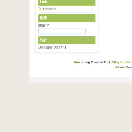
Links
BibleKM
搜尋
關鍵字
統計
總訪問量: 259741
tino
's blog Powered By
F2blog v1.2 bui
default
Desi