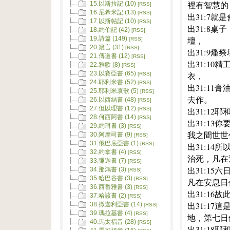
裡有智慧的
15.以斯拉記 (10)
[RSS]
16.尼希米記 (13)
[RSS]
出31:7
17.以斯帖記 (10)
[RSS]
出31:8
18.約伯記 (42)
[RSS]
壇，
19.詩篇 (149)
[RSS]
20.箴言 (31)
[RSS]
出31:9
21.傳道書 (12)
[RSS]
出31:1
22.雅歌 (8)
[RSS]
23.以賽亞書 (65)
衣，
[RSS]
24.耶利米書 (52)
[RSS]
出31:1
25.耶利米哀歌 (5)
[RSS]
去作。
26.以西結書 (48)
[RSS]
27.但以理書 (12)
出31:12
[RSS]
28.何西阿書 (14)
[RSS]
出31:1
29.約珥書 (3)
[RSS]
我之間世世
30.阿摩司書 (9)
[RSS]
31.俄巴底亞書 (1)
[RSS]
出31:1
32.約拿書 (4)
[RSS]
治死，凡在
33.彌迦書 (7)
[RSS]
出31:1
34.那鴻書 (3)
[RSS]
35.哈巴谷書 (3)
[RSS]
凡在安息日
36.西番雅書 (3)
[RSS]
出31:1
37.哈該書 (2)
[RSS]
出31:1
38.撒迦利亞書 (14)
[RSS]
39.瑪拉基書 (4)
[RSS]
地，第七日
40.馬太福音 (28)
[RSS]
出31:1