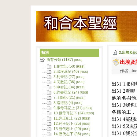
類別
2.出埃及記
所有分類 (1187)
出埃及
[RSS]
1.創世記 (50)
[RSS]
作者: tino
2.出埃及記 (40)
[RSS]
3.利未記 (27)
[RSS]
4.民數記 (36)
出31:1耶
[RSS]
5.申命記 (34)
[RSS]
出31:2
6.約書亞記 (24)
[RSS]
他的名召他
7.士師記 (21)
[RSS]
8.路得記 (4)
[RSS]
出31:3
9.撒母耳記上 (31)
[RSS]
各樣的工，
10.撒母耳記下 (24)
[RSS]
出31:4
11.列王紀上 (22)
[RSS]
12.列王紀下 (25)
[RSS]
出31:5
13.歷代志上 (29)
[RSS]
出31:6
14.歷代志下 (36)
[RSS]