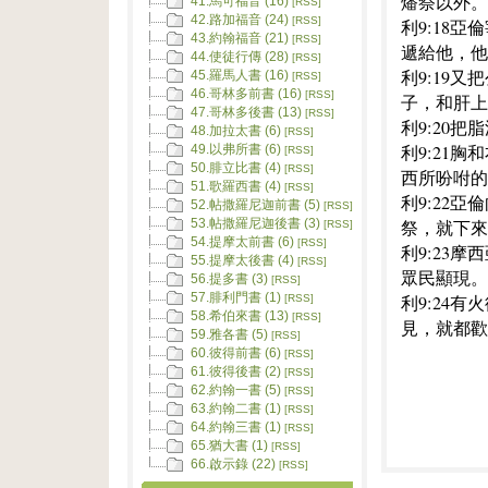
燔祭以外。
41.馬可福音 (16)
[RSS]
42.路加福音 (24)
[RSS]
利9:18
43.約翰福音 (21)
[RSS]
遞給他，他
44.使徒行傳 (28)
[RSS]
利9:19
45.羅馬人書 (16)
[RSS]
46.哥林多前書 (16)
[RSS]
子，和肝上
47.哥林多後書 (13)
[RSS]
利9:20
48.加拉太書 (6)
[RSS]
利9:21
49.以弗所書 (6)
[RSS]
50.腓立比書 (4)
[RSS]
西所吩咐的
51.歌羅西書 (4)
[RSS]
利9:22
52.帖撒羅尼迦前書 (5)
[RSS]
祭，就下來
53.帖撒羅尼迦後書 (3)
[RSS]
54.提摩太前書 (6)
[RSS]
利9:23
55.提摩太後書 (4)
[RSS]
眾民顯現。
56.提多書 (3)
[RSS]
57.腓利門書 (1)
利9:24
[RSS]
58.希伯來書 (13)
[RSS]
見，就都歡
59.雅各書 (5)
[RSS]
60.彼得前書 (6)
[RSS]
61.彼得後書 (2)
[RSS]
62.約翰一書 (5)
[RSS]
63.約翰二書 (1)
[RSS]
64.約翰三書 (1)
[RSS]
65.猶大書 (1)
[RSS]
66.啟示錄 (22)
[RSS]