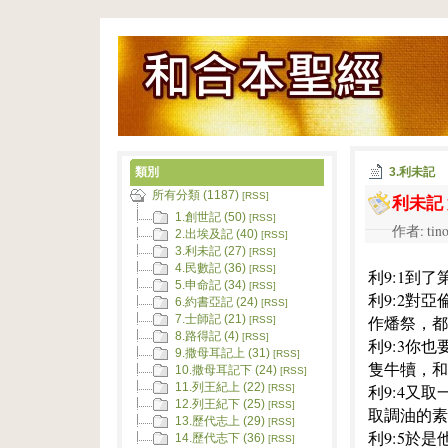
類別
3.利未記
所有分類 (1187)
利未記
[RSS]
1.創世記 (50)
[RSS]
作者: tino
2.出埃及記 (40)
[RSS]
3.利未記 (27)
[RSS]
4.民數記 (36)
[RSS]
利9:1到
5.申命記 (34)
[RSS]
利9:2對
6.約書亞記 (24)
[RSS]
作燔祭，都
7.士師記 (21)
[RSS]
8.路得記 (4)
[RSS]
利9:3你
9.撒母耳記上 (31)
[RSS]
隻牛犢，和
10.撒母耳記下 (24)
[RSS]
11.列王紀上 (22)
利9:4又
[RSS]
12.列王紀下 (25)
[RSS]
取調油的素
13.歷代志上 (29)
[RSS]
利9:5於
14.歷代志下 (36)
[RSS]