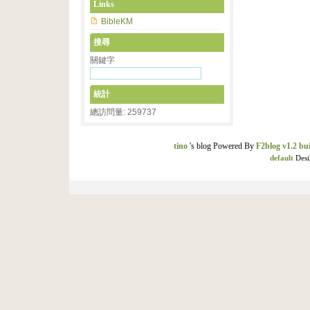
Links
BibleKM
搜尋
關鍵字
統計
總訪問量: 259737
tino
's blog Powered By
F2blog v1.2 bui
default
Desi