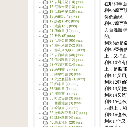
15.以斯拉記 (10)
在耶和華面
[RSS]
16.尼希米記 (13)
[RSS]
利9:6摩
17.以斯帖記 (10)
[RSS]
你們顯現。
18.約伯記 (42)
[RSS]
19.詩篇 (149)
[RSS]
利9:7摩
20.箴言 (31)
[RSS]
與百姓贖罪
21.傳道書 (12)
[RSS]
的。
22.雅歌 (8)
[RSS]
23.以賽亞書 (65)
[RSS]
利9:8於
24.耶利米書 (52)
[RSS]
利9:9亞
25.耶利米哀歌 (5)
[RSS]
上，又把血
26.以西結書 (48)
[RSS]
27.但以理書 (12)
[RSS]
利9:10
28.何西阿書 (14)
[RSS]
上，是照耶
29.約珥書 (3)
[RSS]
利9:11
30.阿摩司書 (9)
[RSS]
31.俄巴底亞書 (1)
[RSS]
利9:12
32.約拿書 (4)
[RSS]
利9:13
33.彌迦書 (7)
[RSS]
34.那鴻書 (3)
利9:14
[RSS]
35.哈巴谷書 (3)
[RSS]
利9:15
36.西番雅書 (3)
[RSS]
罪獻上，和
37.哈該書 (2)
[RSS]
38.撒迦利亞書 (14)
利9:16
[RSS]
39.瑪拉基書 (4)
[RSS]
利9:17
40.馬太福音 (28)
[RSS]