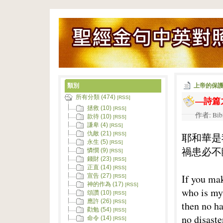
類別
上帝的保
所有分類 (474)
—詩篇
[RSS]
拯救 (10)
[RSS]
作者: Bib
款待 (10)
[RSS]
謙卑 (4)
[RSS]
仇敵 (21)
耶和華是
[RSS]
永生 (5)
[RSS]
禍患必不
憐憫 (9)
[RSS]
錢財 (23)
[RSS]
正直 (14)
[RSS]
If you ma
宣告 (27)
[RSS]
神的作為 (17)
[RSS]
who is my
頌讚 (10)
[RSS]
應許 (26)
[RSS]
then no ha
勸勉 (54)
[RSS]
no disaste
命令 (14)
[RSS]