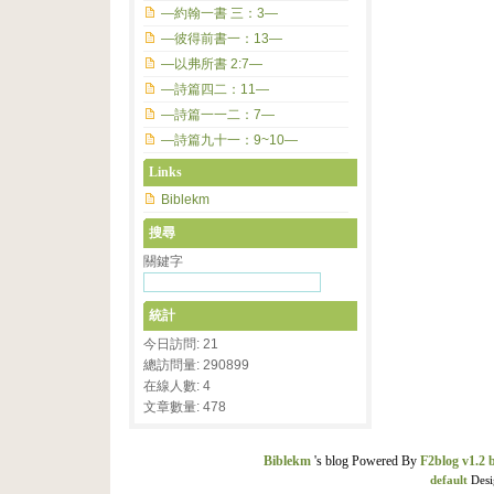
—約翰一書 三：3—
—彼得前書一：13—
—以弗所書 2:7—
—詩篇四二：11—
—詩篇一一二：7—
—詩篇九十一：9~10—
Links
Biblekm
搜尋
關鍵字
統計
今日訪問: 21
總訪問量: 290899
在線人數: 4
文章數量: 478
Biblekm
's blog Powered By
F2blog v1.2 
default
Desi