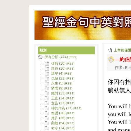
類別
上帝的保
所有分類 (474)
—約伯記
[RSS]
拯救 (10)
[RSS]
作者: Bib
款待 (10)
[RSS]
謙卑 (4)
[RSS]
仇敵 (21)
[RSS]
你因有指
永生 (5)
[RSS]
躺臥無人
憐憫 (9)
[RSS]
錢財 (23)
[RSS]
正直 (14)
[RSS]
宣告 (27)
[RSS]
You will 
神的作為 (17)
[RSS]
you will l
頌讚 (10)
[RSS]
應許 (26)
[RSS]
You will 
勸勉 (54)
[RSS]
and many 
命令 (14)
[RSS]