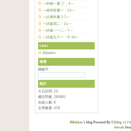
—約翰一書 三：3—
—彼得前書一：13—
—以弗所書 2:7—
—詩篇四二：11—
—詩篇一一二：7—
—詩篇九十一：9~10—
Links
Biblekm
搜尋
關鍵字
統計
今日訪問: 23
總訪問量: 290901
在線人數: 6
文章數量: 478
Biblekm
's blog Powered By
F2blog v1.2 
default
Desi