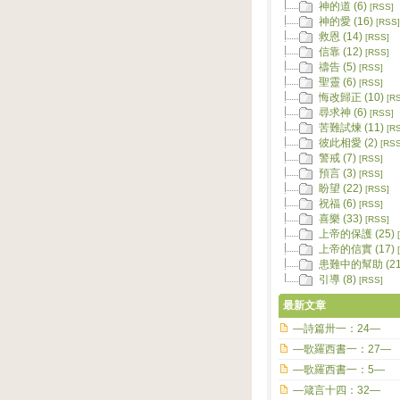
神的道 (6)
[RSS]
神的愛 (16)
[RSS]
救恩 (14)
[RSS]
信靠 (12)
[RSS]
禱告 (5)
[RSS]
聖靈 (6)
[RSS]
悔改歸正 (10)
[R
尋求神 (6)
[RSS]
苦難試煉 (11)
[R
彼此相愛 (2)
[RSS
警戒 (7)
[RSS]
預言 (3)
[RSS]
盼望 (22)
[RSS]
祝福 (6)
[RSS]
喜樂 (33)
[RSS]
上帝的保護 (25)
上帝的信實 (17)
患難中的幫助 (21
引導 (8)
[RSS]
最新文章
—詩篇卅一：24—
—歌羅西書一：27—
—歌羅西書一：5—
—箴言十四：32—