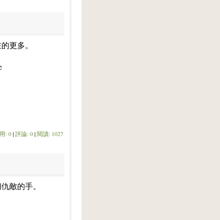
在的更多。
e
用: 0
|
評論: 0
|
閱讀: 1027
切仇敵的手。