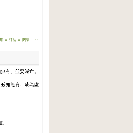
用: 0
|
評論: 0
|
閱讀: 1132
如無有、並要滅亡。
、必如無有、成為虛
ll