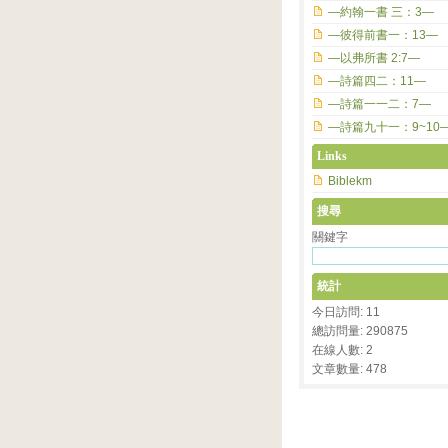
—約翰一書 三：3—
—彼得前書一：13—
—以弗所書 2:7—
—詩篇四二：11—
—詩篇一一二：7—
—詩篇九十一：9~10
Links
Biblekm
搜尋
關鍵字
統計
今日訪問: 11
總訪問量: 290875
在線人數: 2
文章數量: 478