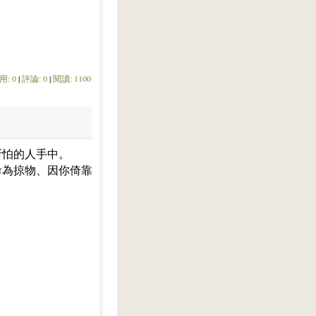
用: 0
|
評論: 0
|
閱讀: 1100
所怕的人手中。
命為掠物、因你倚靠