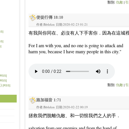
類別:
仇敵
|
引
使徒行傳 18:10
作者:Biblekm 日期:2020-02-23 01:21
有我與你同在、必沒有人下手害你．因為在這城
SS]
SS]
For I am with you, and no one is going to attack and
]
harm you, because I have many people in this city."
[RSS]
[RSS]
類別:
仇敵
|
引
)
[RSS]
路加福音 1:71
作者:Biblekm 日期:2020-02-22 00:19
拯救我們脫離仇敵、和一切恨我們之人的手．
salvation from our enemies and from the hand of